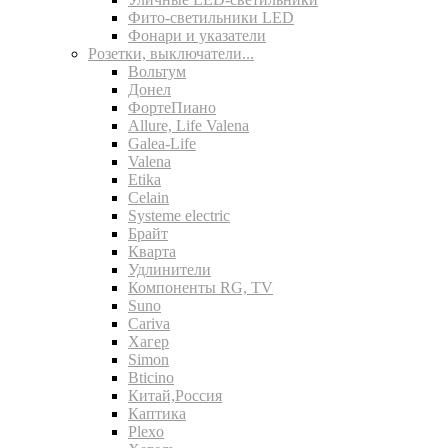
Фито-светильники LED
Фонари и указатели
Розетки, выключатели...
Вольтум
Донел
ФортеПиано
Allure, Life Valena
Galea-Life
Valena
Etika
Celain
Systeme electric
Брайт
Кварта
Удлинители
Компоненты RG, TV
Suno
Cariva
Хагер
Simon
Bticino
Китай,Россия
Каптика
Plexo