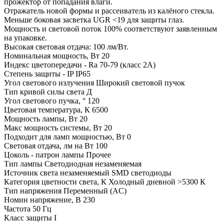
прожектор от попадания влаги.
Отражатель новой формы и рассеиватель из калёного стекла.
Меньше боковая засветка UGR <19 для защиты глаз.
Мощность и световой поток 100% соответствуют заявленным
на упаковке.
Высокая световая отдача: 100 лм/Вт.
Номинальная мощность, Вт 20
Индекс цветопередачи - Ra 70-79 (класс 2A)
Степень защиты - IP IP65
Угол светового излучения Широкий световой пучок
Тип кривой силы света Д
Угол светового пучка, ° 120
Цветовая температура, К 6500
Мощность лампы, Вт 20
Макс мощность системы, Вт 20
Подходит для ламп мощностью, Вт 0
Световая отдача, лм на Вт 100
Цоколь - патрон лампы Прочее
Тип лампы Светодиодная незаменяемая
Источник света незаменяемый SMD светодиоды
Категория цветности света, К Холодный дневной >5300 К
Тип напряжения Переменный (AC)
Номин напряжение, В 230
Частота 50 Гц
Класс защиты I