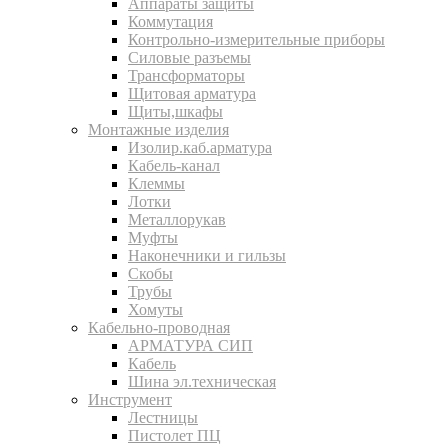
Аппараты защиты
Коммутация
Контрольно-измерительные приборы
Силовые разъемы
Трансформаторы
Щитовая арматура
Щиты,шкафы
Монтажные изделия
Изолир.каб.арматура
Кабель-канал
Клеммы
Лотки
Металлорукав
Муфты
Наконечники и гильзы
Скобы
Трубы
Хомуты
Кабельно-проводная
АРМАТУРА СИП
Кабель
Шина эл.техническая
Инструмент
Лестницы
Пистолет ПЦ