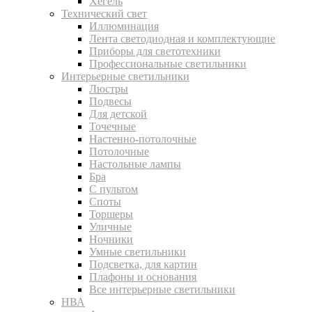
Хегель
Технический свет
Иллюминация
Лента светодиодная и комплектующие
Приборы для светотехники
Профессиональные светильники
Интерьерные светильники
Люстры
Подвесы
Для детской
Точечные
Настенно-потолочные
Потолочные
Настольные лампы
Бра
С пультом
Споты
Торшеры
Уличные
Ночники
Умные светильники
Подсветка, для картин
Плафоны и основания
Все интерьерные светильники
НВА