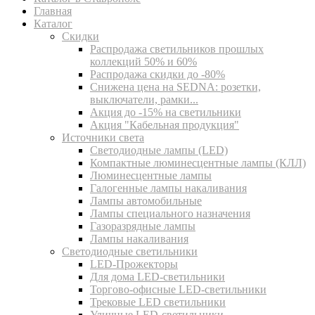
Главная
Каталог
Скидки
Распродажа светильников прошлых
коллекций 50% и 60%
Распродажа скидки до -80%
Cнижена цена на SEDNA: розетки,
выключатели, рамки...
Акция до -15% на светильники
Акция "Кабельная продукция"
Источники света
Светодиодные лампы (LED)
Компактные люминесцентные лампы (КЛЛ)
Люминесцентные лампы
Галогенные лампы накаливания
Лампы автомобильные
Лампы специального назначения
Газоразрядные лампы
Лампы накаливания
Светодиодные светильники
LED-Прожекторы
Для дома LED-светильники
Торгово-офисные LED-светильники
Трековые LED светильники
Уличные LED-светильники