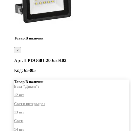
Товар В наличии
×
Арт:
LPDO601-20-65-K02
Код:
65305
Товар В наличии
База "Дикси":
12 шт
Свет в интерьере :
13 шт
Свет:
14 шт