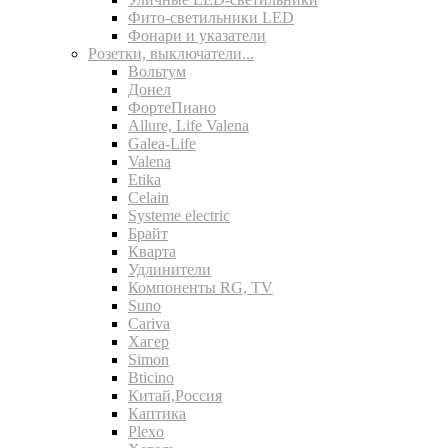
Фито-светильники LED
Фонари и указатели
Розетки, выключатели...
Вольтум
Донел
ФортеПиано
Allure, Life Valena
Galea-Life
Valena
Etika
Celain
Systeme electric
Брайт
Кварта
Удлинители
Компоненты RG, TV
Suno
Cariva
Хагер
Simon
Bticino
Китай,Россия
Каптика
Plexo