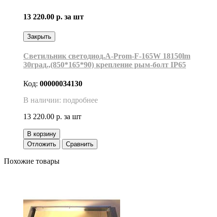
13 220.00 р.
за шт
Закрыть
Светильник светодиод.A-Prom-F-165W 18150lm
30град.,(850*165*90) крепление рым-болт IP65
Код:
00000034130
В наличии: подробнее
13 220.00 р.
за шт
В корзину
Отложить
Сравнить
Похожие товары