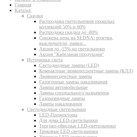
Главная
Каталог
Скидки
Распродажа светильников прошлых
коллекций 50% и 60%
Распродажа скидки до -80%
Cнижена цена на SEDNA: розетки,
выключатели, рамки...
Акция до -15% на светильники
Акция "Кабельная продукция"
Источники света
Светодиодные лампы (LED)
Компактные люминесцентные лампы (КЛЛ)
Люминесцентные лампы
Галогенные лампы накаливания
Лампы автомобильные
Лампы специального назначения
Газоразрядные лампы
Лампы накаливания
Светодиодные светильники
LED-Прожекторы
Для дома LED-светильники
Торгово-офисные LED-светильники
Трековые LED светильники
Уличные LED-светильники