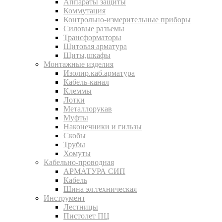
Аппараты защиты
Коммутация
Контрольно-измерительные приборы
Силовые разъемы
Трансформаторы
Щитовая арматура
Щиты,шкафы
Монтажные изделия
Изолир.каб.арматура
Кабель-канал
Клеммы
Лотки
Металлорукав
Муфты
Наконечники и гильзы
Скобы
Трубы
Хомуты
Кабельно-проводная
АРМАТУРА СИП
Кабель
Шина эл.техническая
Инструмент
Лестницы
Пистолет ПЦ