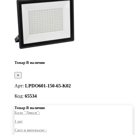
Товар В наличии
×
Арт:
LPDO601-150-65-K02
Код:
65534
Товар В наличии
База "Дикси":
1 шт
Свет в интерьере :