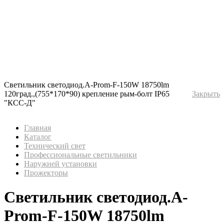
Светильник светодиод.A-Prom-F-150W 18750lm
120град.,(755*170*90) крепление рым-болт IP65
Закрыть
"КСС-Д"
Главная
Каталог
Технический свет
Профессиональные светильники
Наружней установки
Прожекторы
Светильник светодиод.A-
Prom-F-150W 18750lm