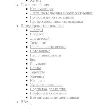
Хегель
Технический свет
Иллюминация
Лента светодиодная и комплектующие
Приборы для светотехники
Профессиональные светильники
Интерьерные светильники
Люстры
Подвесы
Для детской
Точечные
Настенно-потолочные
Потолочные
Настольные лампы
Бра
С пультом
Споты
Торшеры
Уличные
Ночники
Умные светильники
Подсветка, для картин
Плафоны и основания
Все интерьерные светильники
НВА