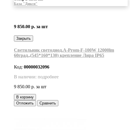
База "Дикси"
9 850.00 р.
за шт
Закрыть
Светильник светодиод.A-Prom-F-100W 12000lm
60град.,(545*160*130) крепление Лира IP65
Код:
00000032096
В наличии: подробнее
9 850.00 р.
за шт
В корзину
Отложить
Сравнить