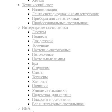
Хегель
Технический свет
Иллюминация
Лента светодиодная и комплектующие
Приборы для светотехники
Профессиональные светильники
Интерьерные светильники
Люстры
Подвесы
Для детской
Точечные
Настенно-потолочные
Потолочные
Настольные лампы
Бра
С пультом
Споты
Торшеры
Уличные
Ночники
Умные светильники
Подсветка, для картин
Плафоны и основания
Все интерьерные светильники
НВА