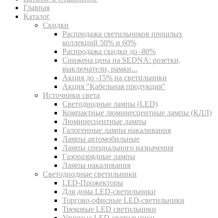
Главная
Каталог
Скидки
Распродажа светильников прошлых
коллекций 50% и 60%
Распродажа скидки до -80%
Cнижена цена на SEDNA: розетки,
выключатели, рамки...
Акция до -15% на светильники
Акция "Кабельная продукция"
Источники света
Светодиодные лампы (LED)
Компактные люминесцентные лампы (КЛЛ)
Люминесцентные лампы
Галогенные лампы накаливания
Лампы автомобильные
Лампы специального назначения
Газоразрядные лампы
Лампы накаливания
Светодиодные светильники
LED-Прожекторы
Для дома LED-светильники
Торгово-офисные LED-светильники
Трековые LED светильники
Уличные LED-светильники