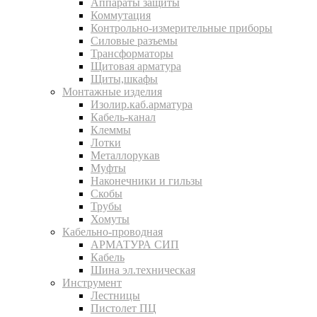
Аппараты защиты
Коммутация
Контрольно-измерительные приборы
Силовые разъемы
Трансформаторы
Щитовая арматура
Щиты,шкафы
Монтажные изделия
Изолир.каб.арматура
Кабель-канал
Клеммы
Лотки
Металлорукав
Муфты
Наконечники и гильзы
Скобы
Трубы
Хомуты
Кабельно-проводная
АРМАТУРА СИП
Кабель
Шина эл.техническая
Инструмент
Лестницы
Пистолет ПЦ