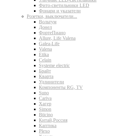
Фито-светильники LED
Фонари и указатели
Розетки, выключатели...
Вольтум
Донел
ФортеПиано
Allure, Life Valena
Galea-Life
Valena
Etika
Celain
Systeme electric
Брайт
Кварта
Удлинители
Компоненты RG, TV
Suno
Cariva
Хагер
Simon
Bticino
Китай,Россия
Каптика
Plexo