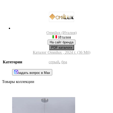
Omnilux (Италия)
Италия
На сайт бренда
PDF каталоги
Каталог Omnilux , 2024 г. (36 Мб)
Категории
серый
,
бра
задать вопрос в Max
Товары коллекции