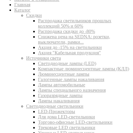
Главная
Каталог
Скидки
Распродажа светильников прошлых
коллекций 50% и 60%
Распродажа скидки до -80%
Cнижена цена на SEDNA: розетки,
выключатели, рамки...
Акция до -15% на светильники
Акция "Кабельная продукция"
Источники света
Светодиодные лампы (LED)
Компактные люминесцентные лампы (КЛЛ)
Люминесцентные лампы
Галогенные лампы накаливания
Лампы автомобильные
Лампы специального назначения
Газоразрядные лампы
Лампы накаливания
Светодиодные светильники
LED-Прожекторы
Для дома LED-светильники
Торгово-офисные LED-светильники
Трековые LED светильники
Уличные LED-светильники