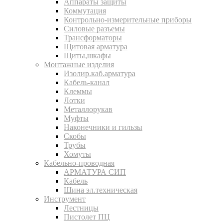
Аппараты защиты
Коммутация
Контрольно-измерительные приборы
Силовые разъемы
Трансформаторы
Щитовая арматура
Щиты,шкафы
Монтажные изделия
Изолир.каб.арматура
Кабель-канал
Клеммы
Лотки
Металлорукав
Муфты
Наконечники и гильзы
Скобы
Трубы
Хомуты
Кабельно-проводная
АРМАТУРА СИП
Кабель
Шина эл.техническая
Инструмент
Лестницы
Пистолет ПЦ