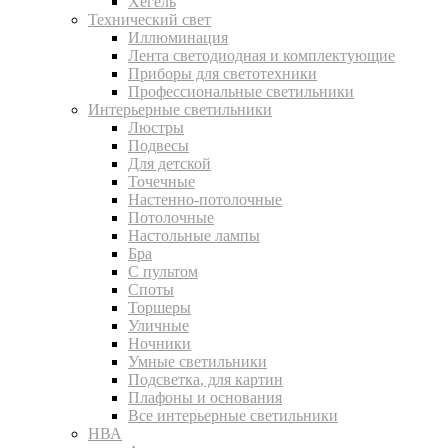
Хегель
Технический свет
Иллюминация
Лента светодиодная и комплектующие
Приборы для светотехники
Профессиональные светильники
Интерьерные светильники
Люстры
Подвесы
Для детской
Точечные
Настенно-потолочные
Потолочные
Настольные лампы
Бра
С пультом
Споты
Торшеры
Уличные
Ночники
Умные светильники
Подсветка, для картин
Плафоны и основания
Все интерьерные светильники
НВА