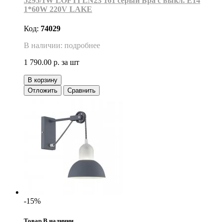
5295/1W LOFTI LN23 161 серый Бра с выкл. E14
1*60W 220V LAKE
Код:
74029
В наличии: подробнее
1 790.00 р.
за шт
В корзину
Отложить
Сравнить
-15%
Товар В наличии