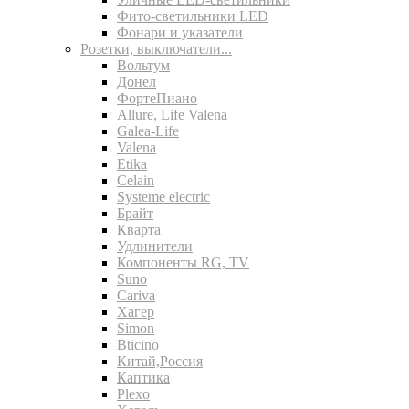
Фито-светильники LED
Фонари и указатели
Розетки, выключатели...
Вольтум
Донел
ФортеПиано
Allure, Life Valena
Galea-Life
Valena
Etika
Celain
Systeme electric
Брайт
Кварта
Удлинители
Компоненты RG, TV
Suno
Cariva
Хагер
Simon
Bticino
Китай,Россия
Каптика
Plexo