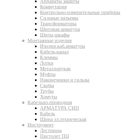
Аппараты защиты
Коммутация
Контрольно-измерительные приборы
Силовые разъемы
Трансформаторы
Щитовая арматура
Щиты,шкафы
Монтажные изделия
Изолир.каб.арматура
Кабель-канал
Клеммы
Лотки
Металлорукав
Муфты
Наконечники и гильзы
Скобы
Трубы
Хомуты
Кабельно-проводная
АРМАТУРА СИП
Кабель
Шина эл.техническая
Инструмент
Лестницы
Пистолет ПЦ