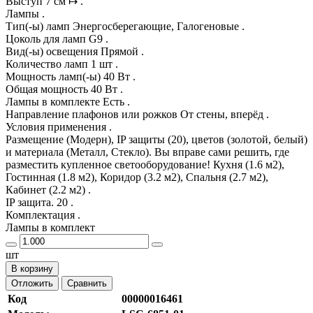
Выступ 7 см ↦ .
Лампы .
Тип(-ы) ламп Энергосберегающие, Галогеновые .
Цоколь для ламп G9 .
Вид(-ы) освещения Прямой .
Количество ламп 1 шт .
Мощность ламп(-ы) 40 Вт .
Общая мощность 40 Вт .
Лампы в комплекте Есть .
Направление плафонов или рожков От стены, вперёд .
Условия применения .
Размещение (Модерн), IP защиты (20), цветов (золотой, белый)
и материала (Металл, Стекло). Вы вправе сами решить, где
разместить купленное светооборудование! Кухня (1.6 м2),
Гостинная (1.8 м2), Коридор (3.2 м2), Спальня (2.7 м2),
Кабинет (2.2 м2) .
IP защита. 20 .
Комплектация .
Лампы в комплект
шт
В корзину
Отложить
Сравнить
Код
00000016461