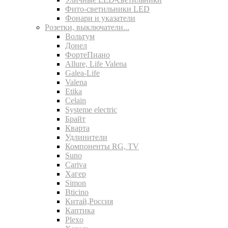
Фито-светильники LED
Фонари и указатели
Розетки, выключатели...
Вольтум
Донел
ФортеПиано
Allure, Life Valena
Galea-Life
Valena
Etika
Celain
Systeme electric
Брайт
Кварта
Удлинители
Компоненты RG, TV
Suno
Cariva
Хагер
Simon
Bticino
Китай,Россия
Каптика
Plexo