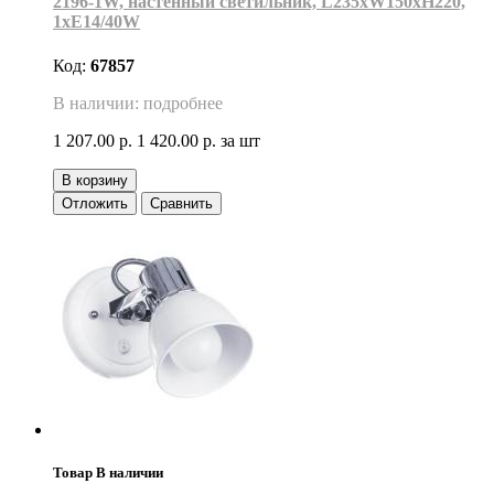
2196-1W, настенный светильник, L235xW150xH220,
1xE14/40W
Код:
67857
В наличии: подробнее
1 207.00 р.
1 420.00 р.
за шт
В корзину
Отложить
Сравнить
Товар В наличии