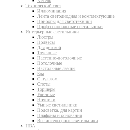
Хегель
Технический свет
Иллюминация
Лента светодиодная и комплектующие
Приборы для светотехники
Профессиональные светильники
Интерьерные светильники
Люстры
Подвесы
Для детской
Точечные
Настенно-потолочные
Потолочные
Настольные лампы
Бра
С пультом
Споты
Торшеры
Уличные
Ночники
Умные светильники
Подсветка, для картин
Плафоны и основания
Все интерьерные светильники
НВА