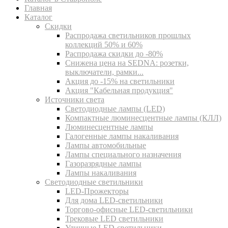
Главная
Каталог
Скидки
Распродажа светильников прошлых
коллекций 50% и 60%
Распродажа скидки до -80%
Cнижена цена на SEDNA: розетки,
выключатели, рамки...
Акция до -15% на светильники
Акция "Кабельная продукция"
Источники света
Светодиодные лампы (LED)
Компактные люминесцентные лампы (КЛЛ)
Люминесцентные лампы
Галогенные лампы накаливания
Лампы автомобильные
Лампы специального назначения
Газоразрядные лампы
Лампы накаливания
Светодиодные светильники
LED-Прожекторы
Для дома LED-светильники
Торгово-офисные LED-светильники
Трековые LED светильники
Уличные LED-светильники