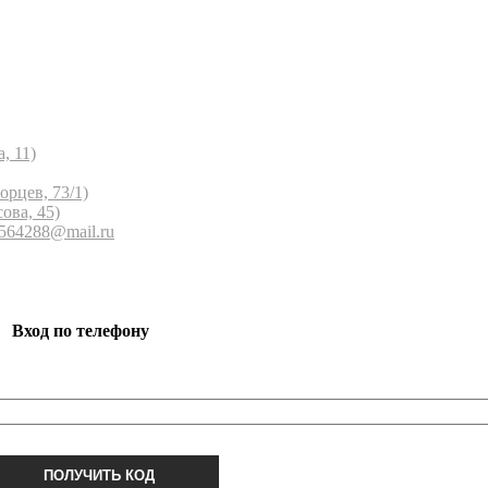
, 11)
орцев, 73/1)
ова, 45)
 564288@mail.ru
Вход по телефону
ПОЛУЧИТЬ КОД