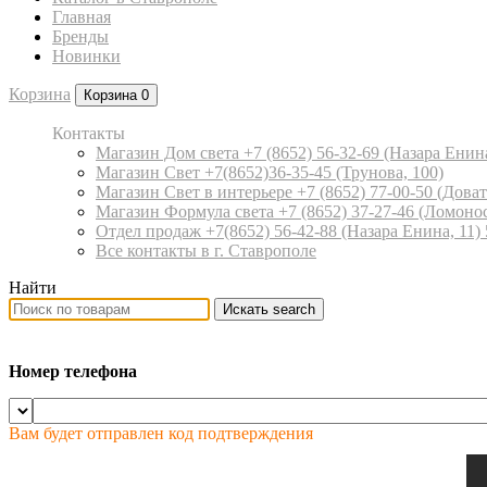
Главная
Бренды
Новинки
Корзина
Корзина
0
Контакты
Магазин Дом света +7 (8652) 56-32-69
(Назара Енина
Магазин Свет +7(8652)36-35-45
(Трунова, 100)
Магазин Свет в интерьере +7 (8652) 77-00-50
(Доват
Магазин Формула света +7 (8652) 37-27-46
(Ломонос
Отдел продаж +7(8652) 56-42-88
(Назара Енина, 11)
Все контакты в г. Ставрополе
Найти
Искать
search
Номер телефона
Вам будет отправлен код подтверждения