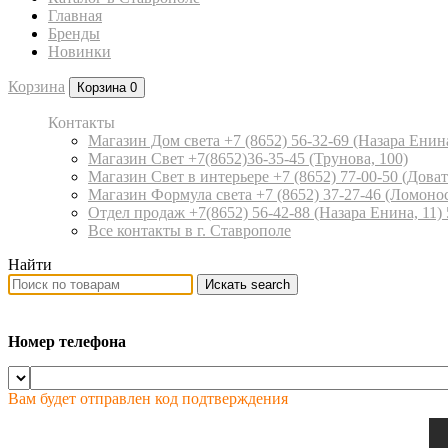
Главная
Бренды
Новинки
Корзина
Корзина
0
Контакты
Магазин Дом света +7 (8652) 56-32-69
(Назара Енина
Магазин Свет +7(8652)36-35-45
(Трунова, 100)
Магазин Свет в интерьере +7 (8652) 77-00-50
(Доват
Магазин Формула света +7 (8652) 37-27-46
(Ломонос
Отдел продаж +7(8652) 56-42-88
(Назара Енина, 11)
Все контакты в г. Ставрополе
Найти
Искать
search
Номер телефона
Вам будет отправлен код подтверждения