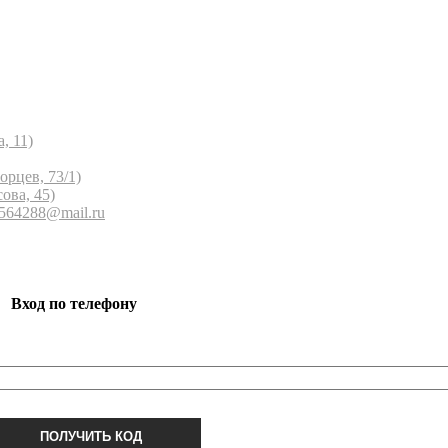
, 11)
орцев, 73/1)
ова, 45)
 564288@mail.ru
Вход по телефону
ПОЛУЧИТЬ КОД