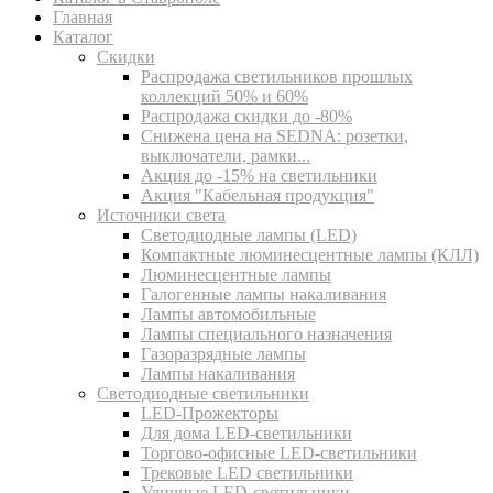
Главная
Каталог
Скидки
Распродажа светильников прошлых
коллекций 50% и 60%
Распродажа скидки до -80%
Cнижена цена на SEDNA: розетки,
выключатели, рамки...
Акция до -15% на светильники
Акция "Кабельная продукция"
Источники света
Светодиодные лампы (LED)
Компактные люминесцентные лампы (КЛЛ)
Люминесцентные лампы
Галогенные лампы накаливания
Лампы автомобильные
Лампы специального назначения
Газоразрядные лампы
Лампы накаливания
Светодиодные светильники
LED-Прожекторы
Для дома LED-светильники
Торгово-офисные LED-светильники
Трековые LED светильники
Уличные LED-светильники