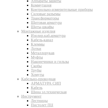
Аппараты защиты
Коммутация
Контрольно-измерительные приборы
Силовые разъемы
Трансформаторы
Щитовая арматура
Щиты,шкафы
Монтажные изделия
Изолир.каб.арматура
Кабель-канал
Клеммы
Лотки
Металлорукав
Муфты
Наконечники и гильзы
Скобы
Трубы
Хомуты
Кабельно-проводная
АРМАТУРА СИП
Кабель
Шина эл.техническая
Инструмент
Лестницы
Пистолет ПЦ