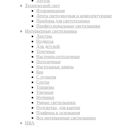
Хегель
Технический свет
Иллюминация
Лента светодиодная и комплектующие
Приборы для светотехники
Профессиональные светильники
Интерьерные светильники
Люстры
Подвесы
Для детской
Точечные
Настенно-потолочные
Потолочные
Настольные лампы
Бра
С пультом
Споты
Торшеры
Уличные
Ночники
Умные светильники
Подсветка, для картин
Плафоны и основания
Все интерьерные светильники
НВА