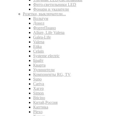
Фито-светильники LED
Фонари и указатели
Розетки, выключатели...
Вольтум
Донел
ФортеПиано
Allure, Life Valena
Galea-Life
Valena
Etika
Celain
Systeme electric
Брайт
Кварта
Удлинители
Компоненты RG, TV
Suno
Cariva
Хагер
Simon
Bticino
Китай,Россия
Каптика
Plexo