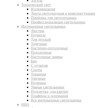
Хегель
Технический свет
Иллюминация
Лента светодиодная и комплектующие
Приборы для светотехники
Профессиональные светильники
Интерьерные светильники
Люстры
Подвесы
Для детской
Точечные
Настенно-потолочные
Потолочные
Настольные лампы
Бра
С пультом
Споты
Торшеры
Уличные
Ночники
Умные светильники
Подсветка, для картин
Плафоны и основания
Все интерьерные светильники
НВА