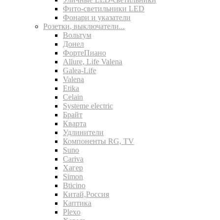
Фито-светильники LED
Фонари и указатели
Розетки, выключатели...
Вольтум
Донел
ФортеПиано
Allure, Life Valena
Galea-Life
Valena
Etika
Celain
Systeme electric
Брайт
Кварта
Удлинители
Компоненты RG, TV
Suno
Cariva
Хагер
Simon
Bticino
Китай,Россия
Каптика
Plexo