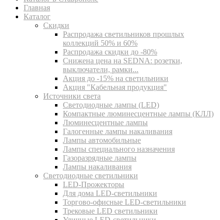
Главная
Каталог
Скидки
Распродажа светильников прошлых
коллекций 50% и 60%
Распродажа скидки до -80%
Cнижена цена на SEDNA: розетки,
выключатели, рамки...
Акция до -15% на светильники
Акция "Кабельная продукция"
Источники света
Светодиодные лампы (LED)
Компактные люминесцентные лампы (КЛЛ)
Люминесцентные лампы
Галогенные лампы накаливания
Лампы автомобильные
Лампы специального назначения
Газоразрядные лампы
Лампы накаливания
Светодиодные светильники
LED-Прожекторы
Для дома LED-светильники
Торгово-офисные LED-светильники
Трековые LED светильники
Уличные LED-светильники