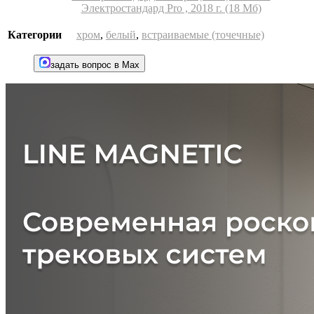
Электростандард Pro , 2018 г. (18 Мб)
Категории
хром
,
белый
,
встраиваемые (точечные)
задать вопрос в Max