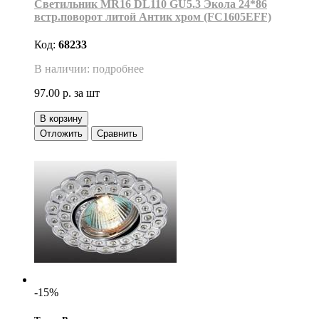
Светильник MR16 DL110 GU5.3 Экола 24*86
встр.поворот литой Антик хром (FC1605EFF)
Код:
68233
В наличии: подробнее
97.00 р.
за шт
В корзину
Отложить
Сравнить
-15%