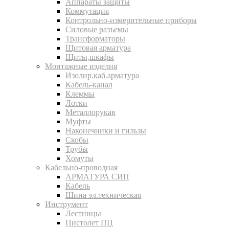
Аппараты защиты
Коммутация
Контрольно-измерительные приборы
Силовые разъемы
Трансформаторы
Щитовая арматура
Щиты,шкафы
Монтажные изделия
Изолир.каб.арматура
Кабель-канал
Клеммы
Лотки
Металлорукав
Муфты
Наконечники и гильзы
Скобы
Трубы
Хомуты
Кабельно-проводная
АРМАТУРА СИП
Кабель
Шина эл.техническая
Инструмент
Лестницы
Пистолет ПЦ