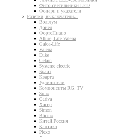
Фито-светильники LED
Фонари и указатели
Розетки, выключатели...
Вольтум
Донел
ФортеПиано
Allure, Life Valena
Galea-Life
Valena
Etika
Celain
Systeme electric
Брайт
Кварта
Удлинители
Компоненты RG, TV
Suno
Cariva
Хагер
Simon
Bticino
Китай,Россия
Каптика
Plexo