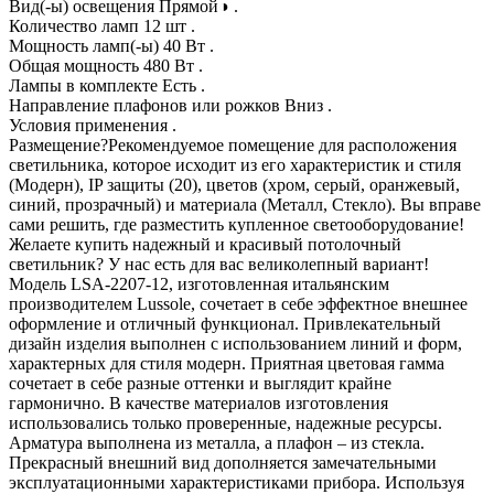
Вид(-ы) освещения Прямой◑ .
Количество ламп 12 шт .
Мощность ламп(-ы) 40 Вт .
Общая мощность 480 Вт .
Лампы в комплекте Есть .
Направление плафонов или рожков Вниз .
Условия применения .
Размещение?Рекомендуемое помещение для расположения
светильника, которое исходит из его характеристик и стиля
(Модерн), IP защиты (20), цветов (хром, серый, оранжевый,
синий, прозрачный) и материала (Металл, Стекло). Вы вправе
сами решить, где разместить купленное светооборудование!
Желаете купить надежный и красивый потолочный
светильник? У нас есть для вас великолепный вариант!
Модель LSA-2207-12, изготовленная итальянским
производителем Lussole, сочетает в себе эффектное внешнее
оформление и отличный функционал. Привлекательный
дизайн изделия выполнен с использованием линий и форм,
характерных для стиля модерн. Приятная цветовая гамма
сочетает в себе разные оттенки и выглядит крайне
гармонично. В качестве материалов изготовления
использовались только проверенные, надежные ресурсы.
Арматура выполнена из металла, а плафон – из стекла.
Прекрасный внешний вид дополняется замечательными
эксплуатационными характеристиками прибора. Используя