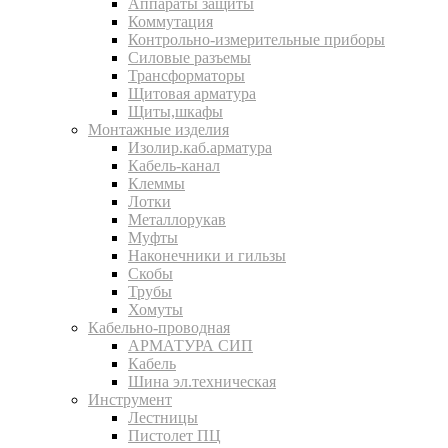
Аппараты защиты
Коммутация
Контрольно-измерительные приборы
Силовые разъемы
Трансформаторы
Щитовая арматура
Щиты,шкафы
Монтажные изделия
Изолир.каб.арматура
Кабель-канал
Клеммы
Лотки
Металлорукав
Муфты
Наконечники и гильзы
Скобы
Трубы
Хомуты
Кабельно-проводная
АРМАТУРА СИП
Кабель
Шина эл.техническая
Инструмент
Лестницы
Пистолет ПЦ