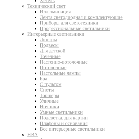
Хегель
Технический свет
Иллюминация
Лента светодиодная и комплектующие
Приборы для светотехники
Профессиональные светильники
Интерьерные светильники
Люстры
Подвесы
Для детской
Точечные
Настенно-потолочные
Потолочные
Настольные лампы
Бра
С пультом
Споты
Торшеры
Уличные
Ночники
Умные светильники
Подсветка, для картин
Плафоны и основания
Все интерьерные светильники
НВА