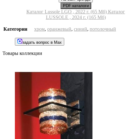
PDF каталоги
Каталог Lussole LGO , 2022 г. (65 Мб)
Каталог
LUSSOLE , 2024 г. (165 Мб)
Категории
хром
,
оранжевый
,
синий
,
потолочный
задать вопрос в Max
Товары коллекции