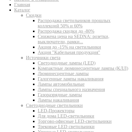
Главная
Каталог
Скидки
Распродажа светильников прошлых
коллекций 50% и 60%
Распродажа скидки до -80%
Cнижена цена на SEDNA: розетки,
выключатели, рамки...
Акция до -15% на светильники
Акция "Кабельная продукция"
Источники света
Светодиодные лампы (LED)
Компактные люминесцентные лампы (КЛЛ)
Люминесцентные лампы
Галогенные лампы накаливания
Лампы автомобильные
Лампы специального назначения
Газоразрядные лампы
Лампы накаливания
Светодиодные светильники
LED-Прожекторы
Для дома LED-светильники
Торгово-офисные LED-светильники
Трековые LED светильники
Уличные LED-светильники