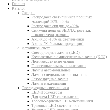
Главная
Каталог
Скидки
Распродажа светильников прошлых
коллекций 50% и 60%
Распродажа скидки до -80%
Cнижена цена на SEDNA: розетки,
выключатели, рамки...
Акция до -15% на светильники
Акция "Кабельная продукция"
Источники света
Светодиодные лампы (LED)
Компактные люминесцентные лампы (КЛЛ)
Люминесцентные лампы
Галогенные лампы накаливания
Лампы автомобильные
Лампы специального назначения
Газоразрядные лампы
Лампы накаливания
Светодиодные светильники
LED-Прожекторы
Для дома LED-светильники
Торгово-офисные LED-светильники
Трековые LED светильники
Уличные LED-светильники