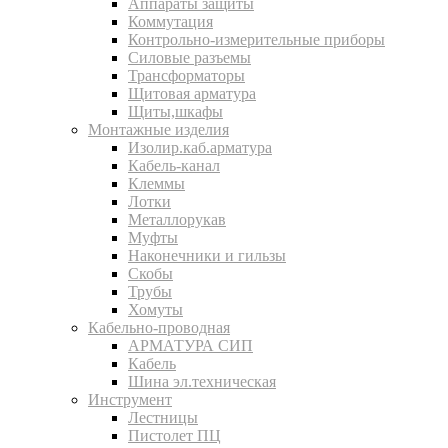
Аппараты защиты
Коммутация
Контрольно-измерительные приборы
Силовые разъемы
Трансформаторы
Щитовая арматура
Щиты,шкафы
Монтажные изделия
Изолир.каб.арматура
Кабель-канал
Клеммы
Лотки
Металлорукав
Муфты
Наконечники и гильзы
Скобы
Трубы
Хомуты
Кабельно-проводная
АРМАТУРА СИП
Кабель
Шина эл.техническая
Инструмент
Лестницы
Пистолет ПЦ