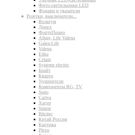
Фито-светильники LED
Фонари и указатели
Розетки, выключатели...
Вольтум
Донел
ФортеПиано
Allure, Life Valena
Galea-Life
Valena
Etika
Celain
Systeme electric
Брайт
Кварта
Удлинители
Компоненты RG, TV
Suno
Cariva
Хагер
Simon
Bticino
Китай,Россия
Каптика
Plexo