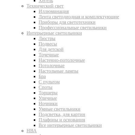
Хегель
Технический свет
Иллюминация
Лента светодиодная и комплектующие
Приборы для светотехники
Профессиональные светильники
Интерьерные светильники
Люстры
Подвесы
Для детской
Точечные
Настенно-потолочные
Потолочные
Настольные лампы
Бра
С пультом
Споты
Торшеры
Уличные
Ночники
Умные светильники
Подсветка, для картин
Плафоны и основания
Все интерьерные светильники
НВА