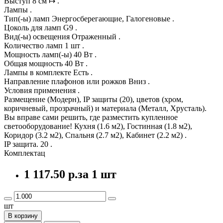
Выступ 8 см ↦ .
Лампы .
Тип(-ы) ламп Энергосберегающие, Галогеновые .
Цоколь для ламп G9 .
Вид(-ы) освещения Отраженный .
Количество ламп 1 шт .
Мощность ламп(-ы) 40 Вт .
Общая мощность 40 Вт .
Лампы в комплекте Есть .
Направление плафонов или рожков Вниз .
Условия применения .
Размещение (Модерн), IP защиты (20), цветов (хром,
коричневый, прозрачный) и материала (Металл, Хрусталь).
Вы вправе сами решить, где разместить купленное
светооборудование! Кухня (1.6 м2), Гостинная (1.8 м2),
Коридор (3.2 м2), Спальня (2.7 м2), Кабинет (2.2 м2) .
IP защита. 20 .
Комплектац
1 117.50 р.
за 1 шт
шт
В корзину