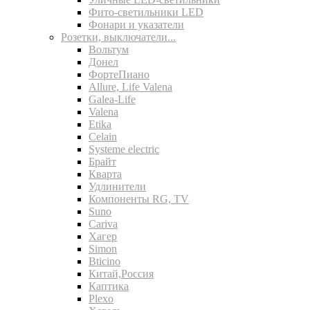
Фито-светильники LED
Фонари и указатели
Розетки, выключатели...
Вольтум
Донел
ФортеПиано
Allure, Life Valena
Galea-Life
Valena
Etika
Celain
Systeme electric
Брайт
Кварта
Удлинители
Компоненты RG, TV
Suno
Cariva
Хагер
Simon
Bticino
Китай,Россия
Каптика
Plexo