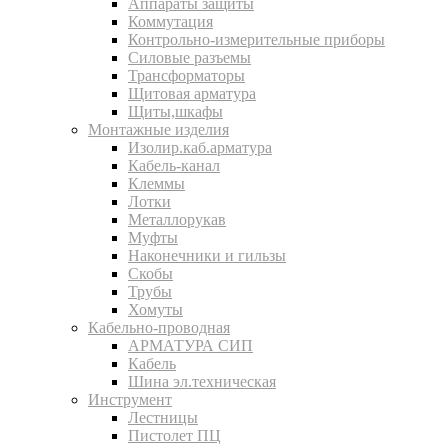
Аппараты защиты
Коммутация
Контрольно-измерительные приборы
Силовые разъемы
Трансформаторы
Щитовая арматура
Щиты,шкафы
Монтажные изделия
Изолир.каб.арматура
Кабель-канал
Клеммы
Лотки
Металлорукав
Муфты
Наконечники и гильзы
Скобы
Трубы
Хомуты
Кабельно-проводная
АРМАТУРА СИП
Кабель
Шина эл.техническая
Инструмент
Лестницы
Пистолет ПЦ