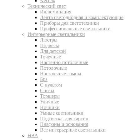
Хегель
Технический свет
Иллюминация
Лента светодиодная и комплектующие
Приборы для светотехники
Профессиональные светильники
Интерьерные светильники
Люстры
Подвесы
Для детской
Точечные
Настенно-потолочные
Потолочные
Настольные лампы
Бра
С пультом
Споты
Торшеры
Уличные
Ночники
Умные светильники
Подсветка, для картин
Плафоны и основания
Все интерьерные светильники
НВА