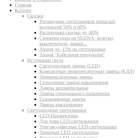
Главная
Каталог
Скидки
Распродажа светильников прошлых
коллекций 50% и 60%
Распродажа скидки до -80%
Cнижена цена на SEDNA: розетки,
выключатели, рамки...
Акция до -15% на светильники
Акция "Кабельная продукция"
Источники света
Светодиодные лампы (LED)
Компактные люминесцентные лампы (КЛЛ)
Люминесцентные лампы
Галогенные лампы накаливания
Лампы автомобильные
Лампы специального назначения
Газоразрядные лампы
Лампы накаливания
Светодиодные светильники
LED-Прожекторы
Для дома LED-светильники
Торгово-офисные LED-светильники
Трековые LED светильники
Уличные LED-светильники