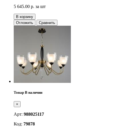
5 645.00 р.
за шт
В корзину
Отложить
Сравнить
Товар В наличии
×
Арт:
988025117
Код:
79878