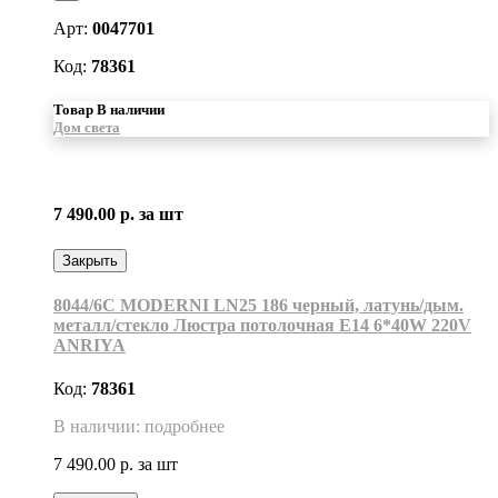
Арт:
0047701
Код:
78361
Товар В наличии
Дом света
7 490.00 р.
за шт
Закрыть
8044/6C MODERNI LN25 186 черный, латунь/дым.
металл/стекло Люстра потолочная Е14 6*40W 220V
ANRIYA
Код:
78361
В наличии: подробнее
7 490.00 р.
за шт