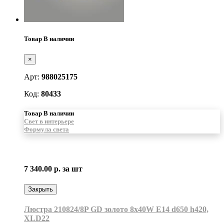
Товар В наличии
×
Арт:
988025175
Код:
80433
Товар В наличии
Свет в интерьере
Формула света
7 340.00 р.
за шт
Закрыть
Люстра 210824/8P GD золото 8х40W E14 d650 h420,
XLD22