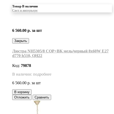
Товар В наличии
Свет в интерьере
6 560.00 р.
за шт
Закрыть
Люстра NH5305/8 COP+BK медь/черный 8х60W E27
d770 h510, QH22
Код:
79878
В наличии: подробнее
6 560.00 р.
за шт
В корзину
Отложить
Сравнить