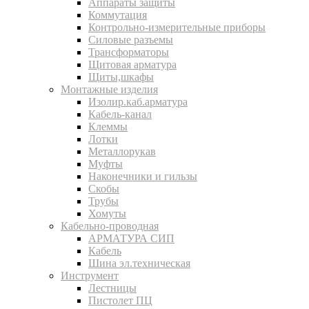
Аппараты защиты
Коммутация
Контрольно-измерительные приборы
Силовые разъемы
Трансформаторы
Щитовая арматура
Щиты,шкафы
Монтажные изделия
Изолир.каб.арматура
Кабель-канал
Клеммы
Лотки
Металлорукав
Муфты
Наконечники и гильзы
Скобы
Трубы
Хомуты
Кабельно-проводная
АРМАТУРА СИП
Кабель
Шина эл.техническая
Инструмент
Лестницы
Пистолет ПЦ