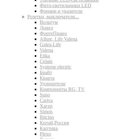
Фито-светильники LED
Фонари и указатели
Розетки, выключатели...
Вольтум
Донел
ФортеПиано
Allure, Life Valena
Galea-Life
Valena
Etika
Celain
Systeme electric
Брайт
Кварта
Удлинители
Компоненты RG, TV
Suno
Cariva
Хагер
Simon
Bticino
Китай,Россия
Каптика
Plexo