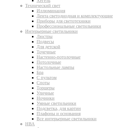
Хегель
Технический свет
Иллюминация
Лента светодиодная и комплектующие
Приборы для светотехники
Профессиональные светильники
Интерьерные светильники
Люстры
Подвесы
Для детской
Точечные
Настенно-потолочные
Потолочные
Настольные лампы
Бра
С пультом
Споты
Торшеры
Уличные
Ночники
Умные светильники
Подсветка, для картин
Плафоны и основания
Все интерьерные светильники
НВА