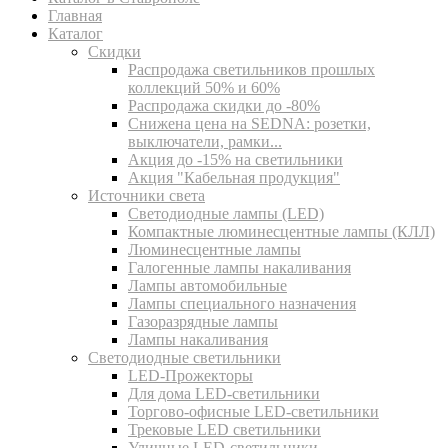
Главная
Каталог
Скидки
Распродажа светильников прошлых
коллекций 50% и 60%
Распродажа скидки до -80%
Cнижена цена на SEDNA: розетки,
выключатели, рамки...
Акция до -15% на светильники
Акция "Кабельная продукция"
Источники света
Светодиодные лампы (LED)
Компактные люминесцентные лампы (КЛЛ)
Люминесцентные лампы
Галогенные лампы накаливания
Лампы автомобильные
Лампы специального назначения
Газоразрядные лампы
Лампы накаливания
Светодиодные светильники
LED-Прожекторы
Для дома LED-светильники
Торгово-офисные LED-светильники
Трековые LED светильники
Уличные LED-светильники