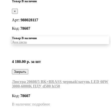
Товар В наличии
×
Арт:
988028117
Код:
78607
Товар В наличии
Дом света
4 180.00 р.
за шт
Закрыть
Люстра 20608/5 BK+BRASS черный/латунь LED 60W
3000-6000K ПДУ d580 h150
Код:
78607
В наличии: подробнее