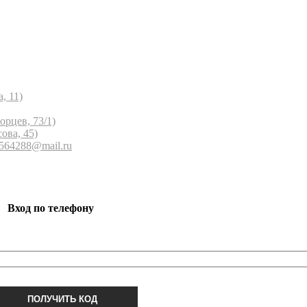
, 11)
орцев, 73/1)
ова, 45)
 564288@mail.ru
Вход по телефону
ПОЛУЧИТЬ КОД