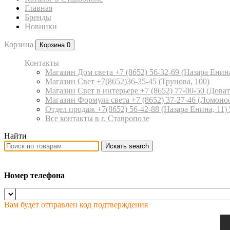
Главная
Бренды
Новинки
Корзина
Корзина
0
Контакты
Магазин Дом света +7 (8652) 56-32-69
(Назара Енина
Магазин Свет +7(8652)36-35-45
(Трунова, 100)
Магазин Свет в интерьере +7 (8652) 77-00-50
(Доват
Магазин Формула света +7 (8652) 37-27-46
(Ломонос
Отдел продаж +7(8652) 56-42-88
(Назара Енина, 11)
Все контакты в г. Ставрополе
Найти
Искать
search
Номер телефона
Вам будет отправлен код подтверждения