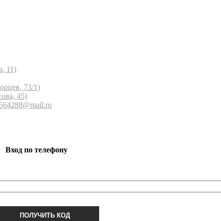
, 11)
орцев, 73/1)
ова, 45)
 564288@mail.ru
Вход по телефону
ПОЛУЧИТЬ КОД