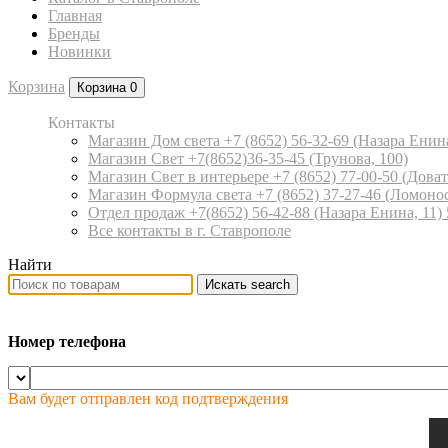
Главная
Бренды
Новинки
Корзина
Корзина
0
Контакты
Магазин Дом света +7 (8652) 56-32-69
(Назара Енина
Магазин Свет +7(8652)36-35-45
(Трунова, 100)
Магазин Свет в интерьере +7 (8652) 77-00-50
(Доват
Магазин Формула света +7 (8652) 37-27-46
(Ломонос
Отдел продаж +7(8652) 56-42-88
(Назара Енина, 11)
Все контакты в г. Ставрополе
Найти
Искать
search
Номер телефона
Вам будет отправлен код подтверждения