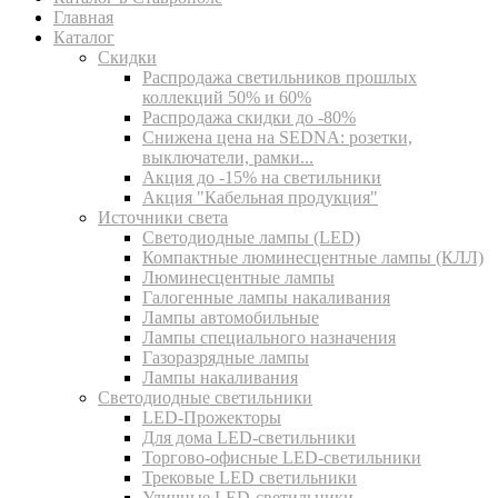
Главная
Каталог
Скидки
Распродажа светильников прошлых
коллекций 50% и 60%
Распродажа скидки до -80%
Cнижена цена на SEDNA: розетки,
выключатели, рамки...
Акция до -15% на светильники
Акция "Кабельная продукция"
Источники света
Светодиодные лампы (LED)
Компактные люминесцентные лампы (КЛЛ)
Люминесцентные лампы
Галогенные лампы накаливания
Лампы автомобильные
Лампы специального назначения
Газоразрядные лампы
Лампы накаливания
Светодиодные светильники
LED-Прожекторы
Для дома LED-светильники
Торгово-офисные LED-светильники
Трековые LED светильники
Уличные LED-светильники