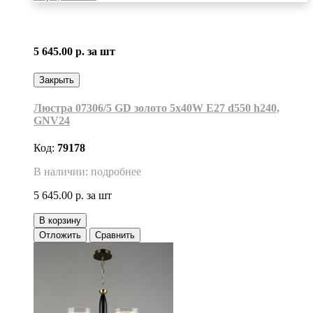
5 645.00 р.
за шт
Закрыть
Люстра 07306/5 GD золото 5x40W E27 d550 h240,
GNV24
Код:
79178
В наличии: подробнее
5 645.00 р.
за шт
В корзину
Отложить
Сравнить