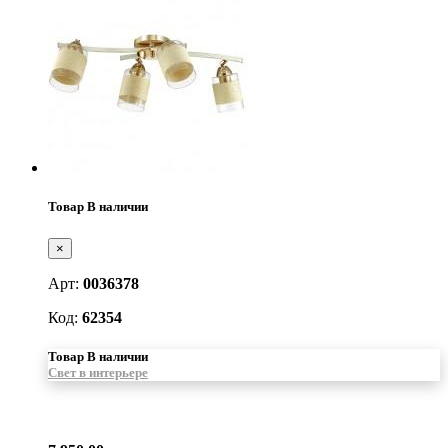
Товар В наличии
×
Арт:
0036378
Код:
62354
Товар В наличии
Свет в интерьере