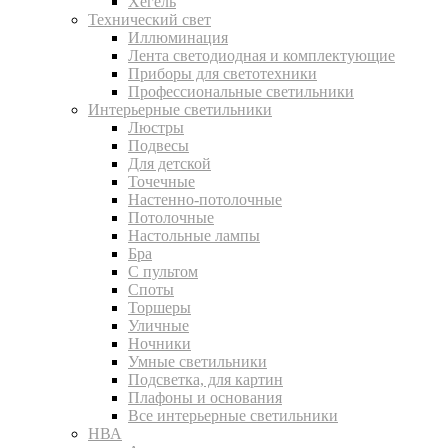
Хегель
Технический свет
Иллюминация
Лента светодиодная и комплектующие
Приборы для светотехники
Профессиональные светильники
Интерьерные светильники
Люстры
Подвесы
Для детской
Точечные
Настенно-потолочные
Потолочные
Настольные лампы
Бра
С пультом
Споты
Торшеры
Уличные
Ночники
Умные светильники
Подсветка, для картин
Плафоны и основания
Все интерьерные светильники
НВА