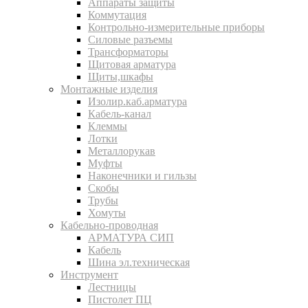
Аппараты защиты
Коммутация
Контрольно-измерительные приборы
Силовые разъемы
Трансформаторы
Щитовая арматура
Щиты,шкафы
Монтажные изделия
Изолир.каб.арматура
Кабель-канал
Клеммы
Лотки
Металлорукав
Муфты
Наконечники и гильзы
Скобы
Трубы
Хомуты
Кабельно-проводная
АРМАТУРА СИП
Кабель
Шина эл.техническая
Инструмент
Лестницы
Пистолет ПЦ