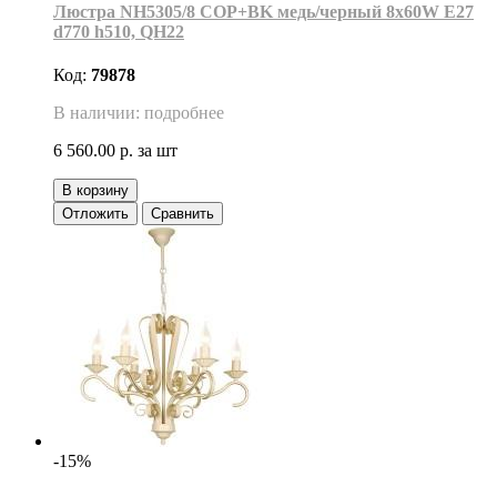
Люстра NH5305/8 COP+BK медь/черный 8х60W E27
d770 h510, QH22
Код:
79878
В наличии: подробнее
6 560.00 р.
за шт
В корзину
Отложить
Сравнить
-15%