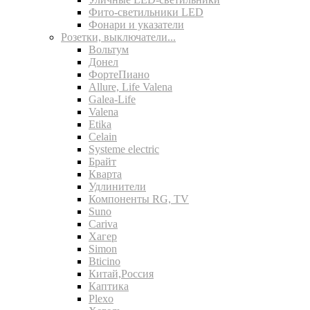
Фито-светильники LED
Фонари и указатели
Розетки, выключатели...
Вольтум
Донел
ФортеПиано
Allure, Life Valena
Galea-Life
Valena
Etika
Celain
Systeme electric
Брайт
Кварта
Удлинители
Компоненты RG, TV
Suno
Cariva
Хагер
Simon
Bticino
Китай,Россия
Каптика
Plexo