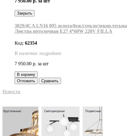
7 950.00 р.
за шт
Закрыть
3029/4CA LN16 095 золото/беж/стекло/декор.тесьма
Люстра потолочная E27 4*60W 220V FILLA
Код:
62354
В наличии: подробнее
7 950.00 р.
за шт
В корзину
Отложить
Сравнить
Новости