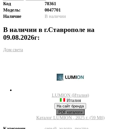
Код
78361
Модель:
0047701
Наличие
В наличии
В наличии в г.Ставрополе на
09.08.2026г:
Дом света
LUMION (Италия)
Италия
На сайт бренда
PDF каталоги
Каталог LUMION , 2025 г. (59 Мб)
Категории
серый
,
золото
,
люстра