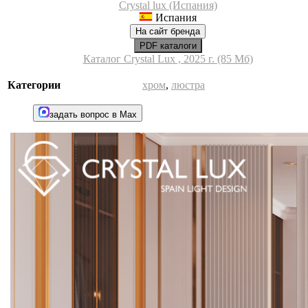
Crystal lux (Испания)
Испания
На сайт бренда
PDF каталоги
Каталог Crystal Lux , 2025 г. (85 Мб)
Категории
хром
,
люстра
задать вопрос в Max