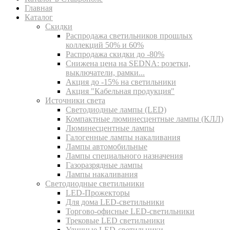
Главная
Каталог
Скидки
Распродажа светильников прошлых
коллекций 50% и 60%
Распродажа скидки до -80%
Cнижена цена на SEDNA: розетки,
выключатели, рамки...
Акция до -15% на светильники
Акция "Кабельная продукция"
Источники света
Светодиодные лампы (LED)
Компактные люминесцентные лампы (КЛЛ)
Люминесцентные лампы
Галогенные лампы накаливания
Лампы автомобильные
Лампы специального назначения
Газоразрядные лампы
Лампы накаливания
Светодиодные светильники
LED-Прожекторы
Для дома LED-светильники
Торгово-офисные LED-светильники
Трековые LED светильники
Уличные LED-светильники