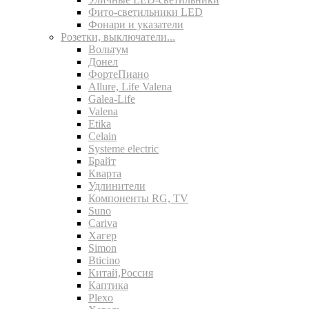
Фито-светильники LED
Фонари и указатели
Розетки, выключатели...
Вольтум
Донел
ФортеПиано
Allure, Life Valena
Galea-Life
Valena
Etika
Celain
Systeme electric
Брайт
Кварта
Удлинители
Компоненты RG, TV
Suno
Cariva
Хагер
Simon
Bticino
Китай,Россия
Каптика
Plexo