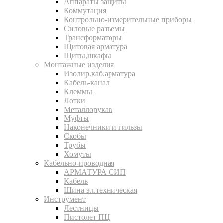
Аппараты защиты
Коммутация
Контрольно-измерительные приборы
Силовые разъемы
Трансформаторы
Щитовая арматура
Щиты,шкафы
Монтажные изделия
Изолир.каб.арматура
Кабель-канал
Клеммы
Лотки
Металлорукав
Муфты
Наконечники и гильзы
Скобы
Трубы
Хомуты
Кабельно-проводная
АРМАТУРА СИП
Кабель
Шина эл.техническая
Инструмент
Лестницы
Пистолет ПЦ