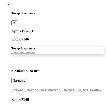
Товар В наличии
×
Арт:
2195-6U
Код:
67146
Товар В наличии
Свет в интерьере
6 230.00 р.
за шт
Закрыть
2195-6U, потолочная люстра, D620xH320, 6xE14/40W
Код:
67146