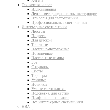
Хегель
Технический свет
Иллюминация
Лента светодиодная и комплектующие
Приборы для светотехники
Профессиональные светильники
Интерьерные светильники
Люстры
Подвесы
Для детской
Точечные
Настенно-потолочные
Потолочные
Настольные лампы
Бра
С пультом
Споты
Торшеры
Уличные
Ночники
Умные светильники
Подсветка, для картин
Плафоны и основания
Все интерьерные светильники
НВА