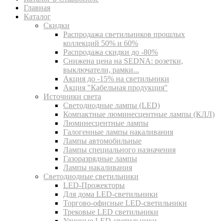
Главная
Каталог
Скидки
Распродажа светильников прошлых
коллекций 50% и 60%
Распродажа скидки до -80%
Cнижена цена на SEDNA: розетки,
выключатели, рамки...
Акция до -15% на светильники
Акция "Кабельная продукция"
Источники света
Светодиодные лампы (LED)
Компактные люминесцентные лампы (КЛЛ)
Люминесцентные лампы
Галогенные лампы накаливания
Лампы автомобильные
Лампы специального назначения
Газоразрядные лампы
Лампы накаливания
Светодиодные светильники
LED-Прожекторы
Для дома LED-светильники
Торгово-офисные LED-светильники
Трековые LED светильники
Уличные LED-светильники