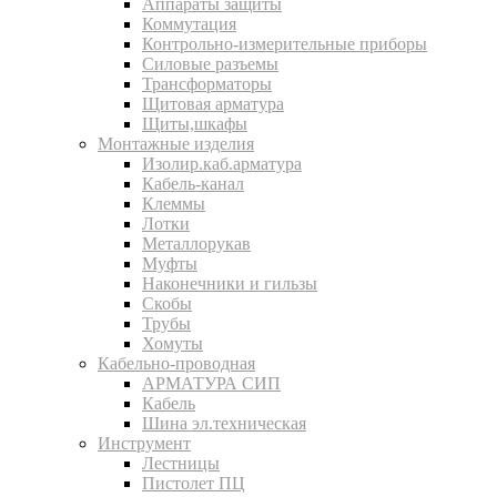
Аппараты защиты
Коммутация
Контрольно-измерительные приборы
Силовые разъемы
Трансформаторы
Щитовая арматура
Щиты,шкафы
Монтажные изделия
Изолир.каб.арматура
Кабель-канал
Клеммы
Лотки
Металлорукав
Муфты
Наконечники и гильзы
Скобы
Трубы
Хомуты
Кабельно-проводная
АРМАТУРА СИП
Кабель
Шина эл.техническая
Инструмент
Лестницы
Пистолет ПЦ