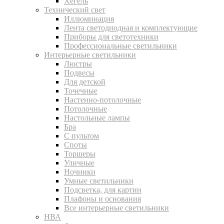
Хегель
Технический свет
Иллюминация
Лента светодиодная и комплектующие
Приборы для светотехники
Профессиональные светильники
Интерьерные светильники
Люстры
Подвесы
Для детской
Точечные
Настенно-потолочные
Потолочные
Настольные лампы
Бра
С пультом
Споты
Торшеры
Уличные
Ночники
Умные светильники
Подсветка, для картин
Плафоны и основания
Все интерьерные светильники
НВА