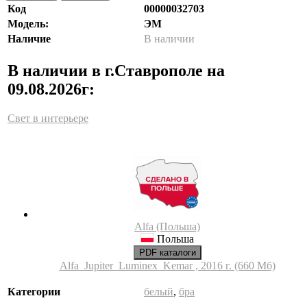
Код
00000032703
Модель:
ЭМ
Наличие
В наличии
В наличии в г.Ставрополе на
09.08.2026г:
Свет в интерьере
Alfa (Польша)
Польша
PDF каталоги
Alfa_Jupiter_Luminex_Kemar , 2016 г. (660 Мб)
Категории
белый
,
бра