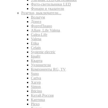
Фито-светильники LED
Фонари и указатели
Розетки, выключатели...
Вольтум
Донел
ФортеПиано
Allure, Life Valena
Galea-Life
Valena
Etika
Celain
Systeme electric
Брайт
Кварта
Удлинители
Компоненты RG, TV
Suno
Cariva
Хагер
Simon
Bticino
Китай,Россия
Каптика
Plexo