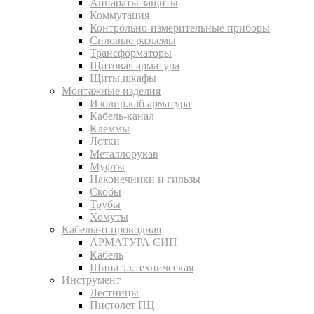
Аппараты защиты
Коммутация
Контрольно-измерительные приборы
Силовые разъемы
Трансформаторы
Щитовая арматура
Щиты,шкафы
Монтажные изделия
Изолир.каб.арматура
Кабель-канал
Клеммы
Лотки
Металлорукав
Муфты
Наконечники и гильзы
Скобы
Трубы
Хомуты
Кабельно-проводная
АРМАТУРА СИП
Кабель
Шина эл.техническая
Инструмент
Лестницы
Пистолет ПЦ