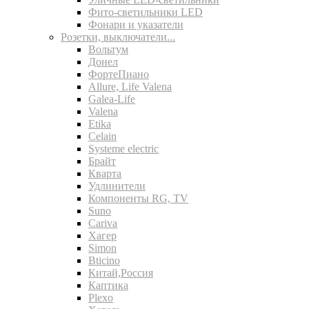
Фито-светильники LED
Фонари и указатели
Розетки, выключатели...
Вольтум
Донел
ФортеПиано
Allure, Life Valena
Galea-Life
Valena
Etika
Celain
Systeme electric
Брайт
Кварта
Удлинители
Компоненты RG, TV
Suno
Cariva
Хагер
Simon
Bticino
Китай,Россия
Каптика
Plexo