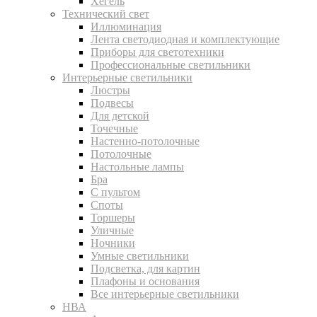
Хегель
Технический свет
Иллюминация
Лента светодиодная и комплектующие
Приборы для светотехники
Профессиональные светильники
Интерьерные светильники
Люстры
Подвесы
Для детской
Точечные
Настенно-потолочные
Потолочные
Настольные лампы
Бра
С пультом
Споты
Торшеры
Уличные
Ночники
Умные светильники
Подсветка, для картин
Плафоны и основания
Все интерьерные светильники
НВА