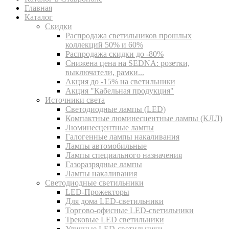
Главная
Каталог
Скидки
Распродажа светильников прошлых
коллекций 50% и 60%
Распродажа скидки до -80%
Cнижена цена на SEDNA: розетки,
выключатели, рамки...
Акция до -15% на светильники
Акция "Кабельная продукция"
Источники света
Светодиодные лампы (LED)
Компактные люминесцентные лампы (КЛЛ)
Люминесцентные лампы
Галогенные лампы накаливания
Лампы автомобильные
Лампы специального назначения
Газоразрядные лампы
Лампы накаливания
Светодиодные светильники
LED-Прожекторы
Для дома LED-светильники
Торгово-офисные LED-светильники
Трековые LED светильники
Уличные LED-светильники