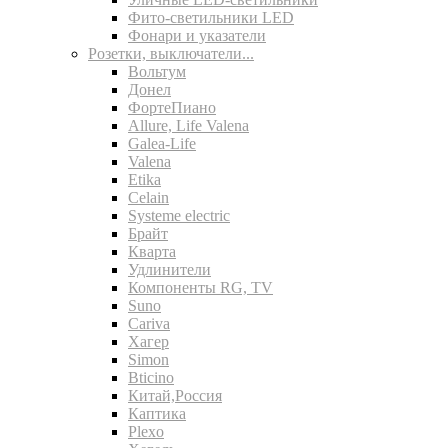
Фито-светильники LED
Фонари и указатели
Розетки, выключатели...
Вольтум
Донел
ФортеПиано
Allure, Life Valena
Galea-Life
Valena
Etika
Celain
Systeme electric
Брайт
Кварта
Удлинители
Компоненты RG, TV
Suno
Cariva
Хагер
Simon
Bticino
Китай,Россия
Каптика
Plexo