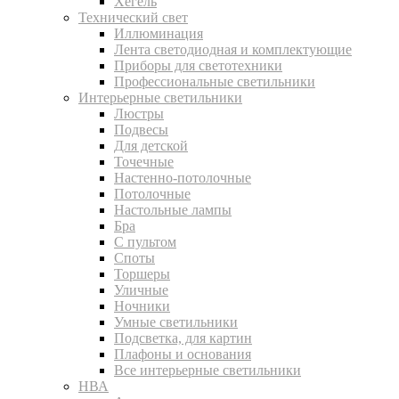
Хегель
Технический свет
Иллюминация
Лента светодиодная и комплектующие
Приборы для светотехники
Профессиональные светильники
Интерьерные светильники
Люстры
Подвесы
Для детской
Точечные
Настенно-потолочные
Потолочные
Настольные лампы
Бра
С пультом
Споты
Торшеры
Уличные
Ночники
Умные светильники
Подсветка, для картин
Плафоны и основания
Все интерьерные светильники
НВА