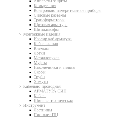
Аппараты защиты
Коммутация
Контрольно-измерительные приборы
Силовые разъемы
Трансформаторы
Щитовая арматура
Щиты,шкафы
Монтажные изделия
Изолир.каб.арматура
Кабель-канал
Клеммы
Лотки
Металлорукав
Муфты
Наконечники и гильзы
Скобы
Трубы
Хомуты
Кабельно-проводная
АРМАТУРА СИП
Кабель
Шина эл.техническая
Инструмент
Лестницы
Пистолет ПЦ