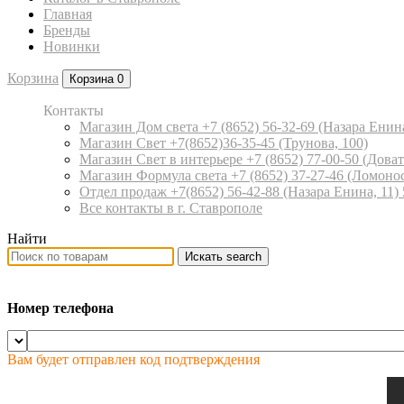
Главная
Бренды
Новинки
Корзина
Корзина
0
Контакты
Магазин Дом света +7 (8652) 56-32-69
(Назара Енина
Магазин Свет +7(8652)36-35-45
(Трунова, 100)
Магазин Свет в интерьере +7 (8652) 77-00-50
(Доват
Магазин Формула света +7 (8652) 37-27-46
(Ломонос
Отдел продаж +7(8652) 56-42-88
(Назара Енина, 11)
Все контакты в г. Ставрополе
Найти
Искать
search
Номер телефона
Вам будет отправлен код подтверждения