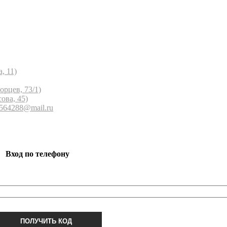
, 11)
орцев, 73/1)
ова, 45)
 564288@mail.ru
Вход по телефону
ПОЛУЧИТЬ КОД