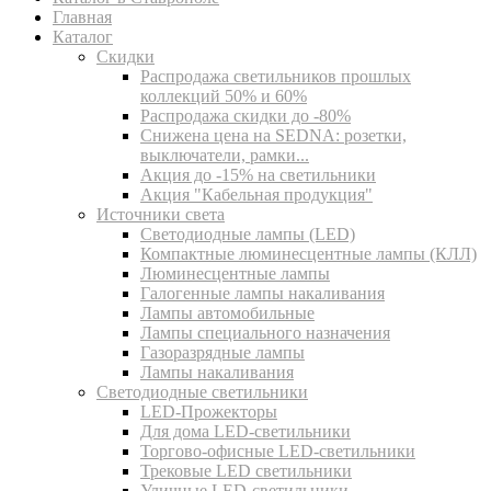
Главная
Каталог
Скидки
Распродажа светильников прошлых
коллекций 50% и 60%
Распродажа скидки до -80%
Cнижена цена на SEDNA: розетки,
выключатели, рамки...
Акция до -15% на светильники
Акция "Кабельная продукция"
Источники света
Светодиодные лампы (LED)
Компактные люминесцентные лампы (КЛЛ)
Люминесцентные лампы
Галогенные лампы накаливания
Лампы автомобильные
Лампы специального назначения
Газоразрядные лампы
Лампы накаливания
Светодиодные светильники
LED-Прожекторы
Для дома LED-светильники
Торгово-офисные LED-светильники
Трековые LED светильники
Уличные LED-светильники