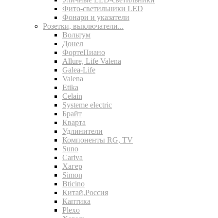
Фито-светильники LED
Фонари и указатели
Розетки, выключатели...
Вольтум
Донел
ФортеПиано
Allure, Life Valena
Galea-Life
Valena
Etika
Celain
Systeme electric
Брайт
Кварта
Удлинители
Компоненты RG, TV
Suno
Cariva
Хагер
Simon
Bticino
Китай,Россия
Каптика
Plexo