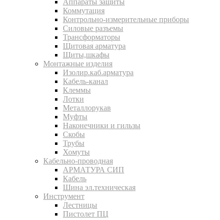
Аппараты защиты
Коммутация
Контрольно-измерительные приборы
Силовые разъемы
Трансформаторы
Щитовая арматура
Щиты,шкафы
Монтажные изделия
Изолир.каб.арматура
Кабель-канал
Клеммы
Лотки
Металлорукав
Муфты
Наконечники и гильзы
Скобы
Трубы
Хомуты
Кабельно-проводная
АРМАТУРА СИП
Кабель
Шина эл.техническая
Инструмент
Лестницы
Пистолет ПЦ