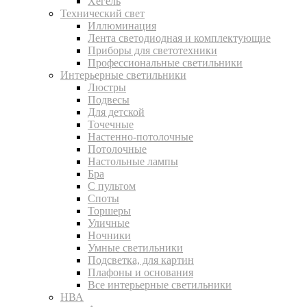
Хегель
Технический свет
Иллюминация
Лента светодиодная и комплектующие
Приборы для светотехники
Профессиональные светильники
Интерьерные светильники
Люстры
Подвесы
Для детской
Точечные
Настенно-потолочные
Потолочные
Настольные лампы
Бра
С пультом
Споты
Торшеры
Уличные
Ночники
Умные светильники
Подсветка, для картин
Плафоны и основания
Все интерьерные светильники
НВА