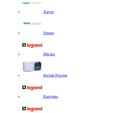
Хагер
Simon
Bticino
Китай,Россия
Каптика