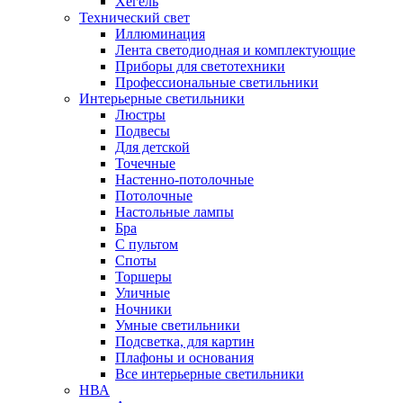
Хегель
Технический свет
Иллюминация
Лента светодиодная и комплектующие
Приборы для светотехники
Профессиональные светильники
Интерьерные светильники
Люстры
Подвесы
Для детской
Точечные
Настенно-потолочные
Потолочные
Настольные лампы
Бра
С пультом
Споты
Торшеры
Уличные
Ночники
Умные светильники
Подсветка, для картин
Плафоны и основания
Все интерьерные светильники
НВА