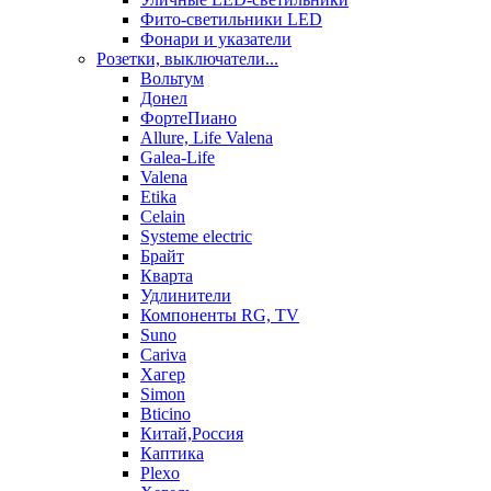
Фито-светильники LED
Фонари и указатели
Розетки, выключатели...
Вольтум
Донел
ФортеПиано
Allure, Life Valena
Galea-Life
Valena
Etika
Celain
Systeme electric
Брайт
Кварта
Удлинители
Компоненты RG, TV
Suno
Cariva
Хагер
Simon
Bticino
Китай,Россия
Каптика
Plexo