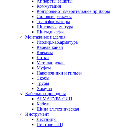
Аппараты защиты
Коммутация
Контрольно-измерительные приборы
Силовые разъемы
Трансформаторы
Щитовая арматура
Щиты,шкафы
Монтажные изделия
Изолир.каб.арматура
Кабель-канал
Клеммы
Лотки
Металлорукав
Муфты
Наконечники и гильзы
Скобы
Трубы
Хомуты
Кабельно-проводная
АРМАТУРА СИП
Кабель
Шина эл.техническая
Инструмент
Лестницы
Пистолет ПЦ