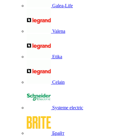
Galea-Life
Valena
Etika
Celain
Systeme electric
Брайт