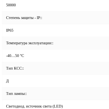
50000
Степень защиты - IP::
IP65
Температура эксплуатации::
-40…50 °C
Тип КСС::
Д
Тип лампы::
Светодиод. источник света (LED)