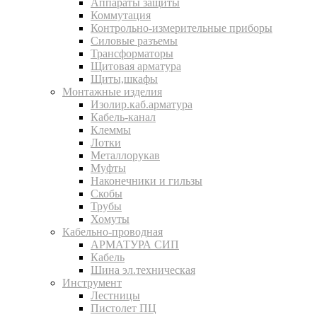
Аппараты защиты
Коммутация
Контрольно-измерительные приборы
Силовые разъемы
Трансформаторы
Щитовая арматура
Щиты,шкафы
Монтажные изделия
Изолир.каб.арматура
Кабель-канал
Клеммы
Лотки
Металлорукав
Муфты
Наконечники и гильзы
Скобы
Трубы
Хомуты
Кабельно-проводная
АРМАТУРА СИП
Кабель
Шина эл.техническая
Инструмент
Лестницы
Пистолет ПЦ