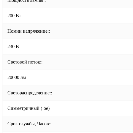
Мощность лампы::
200 Вт
Номин напряжение::
230 В
Световой поток::
20000 лм
Светораспределение::
Симметричный (-ое)
Срок службы, Часов::