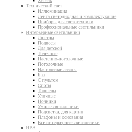
Хегель
Технический свет
Иллюминация
Лента светодиодная и комплектующие
Приборы для светотехники
Профессиональные светильники
Интерьерные светильники
Люстры
Подвесы
Для детской
Точечные
Настенно-потолочные
Потолочные
Настольные лампы
Бра
С пультом
Споты
Торшеры
Уличные
Ночники
Умные светильники
Подсветка, для картин
Плафоны и основания
Все интерьерные светильники
НВА