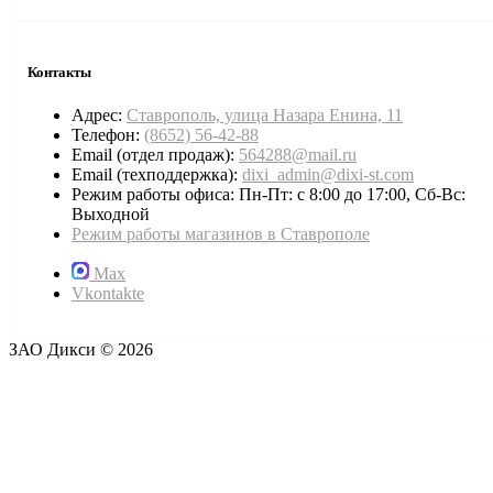
Контакты
Адрес:
Ставрополь, улица Назара Енина, 11
Телефон:
(8652) 56-42-88
Email (отдел продаж):
564288@mail.ru
Email (техподдержка):
dixi_admin@dixi-st.com
Режим работы офиса: Пн-Пт: с 8:00 до 17:00, Сб-Вс:
Выходной
Режим работы магазинов в Ставрополе
Max
Vkontakte
ЗАО Дикси © 2026