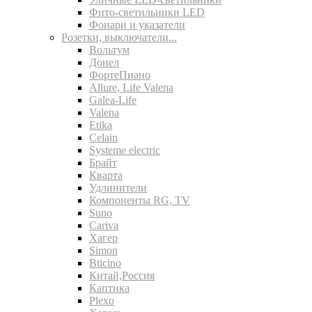
Фито-светильники LED
Фонари и указатели
Розетки, выключатели...
Вольтум
Донел
ФортеПиано
Allure, Life Valena
Galea-Life
Valena
Etika
Celain
Systeme electric
Брайт
Кварта
Удлинители
Компоненты RG, TV
Suno
Cariva
Хагер
Simon
Bticino
Китай,Россия
Каптика
Plexo