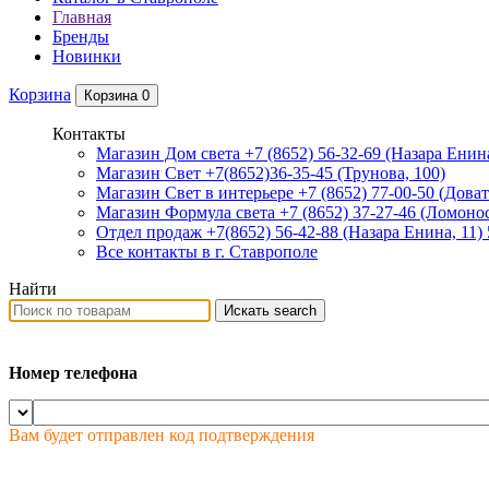
Главная
Бренды
Новинки
Корзина
Корзина
0
Контакты
Магазин Дом света +7 (8652) 56-32-69
(Назара Енина
Магазин Свет +7(8652)36-35-45
(Трунова, 100)
Магазин Свет в интерьере +7 (8652) 77-00-50
(Доват
Магазин Формула света +7 (8652) 37-27-46
(Ломонос
Отдел продаж +7(8652) 56-42-88
(Назара Енина, 11)
Все контакты в г. Ставрополе
Найти
Искать
search
Номер телефона
Вам будет отправлен код подтверждения