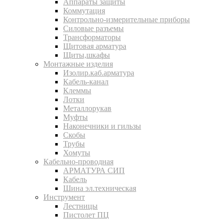
Аппараты защиты
Коммутация
Контрольно-измерительные приборы
Силовые разъемы
Трансформаторы
Щитовая арматура
Щиты,шкафы
Монтажные изделия
Изолир.каб.арматура
Кабель-канал
Клеммы
Лотки
Металлорукав
Муфты
Наконечники и гильзы
Скобы
Трубы
Хомуты
Кабельно-проводная
АРМАТУРА СИП
Кабель
Шина эл.техническая
Инструмент
Лестницы
Пистолет ПЦ