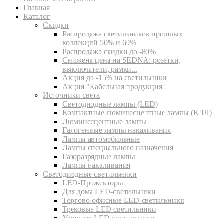
Главная
Каталог
Скидки
Распродажа светильников прошлых
коллекций 50% и 60%
Распродажа скидки до -80%
Cнижена цена на SEDNA: розетки,
выключатели, рамки...
Акция до -15% на светильники
Акция "Кабельная продукция"
Источники света
Светодиодные лампы (LED)
Компактные люминесцентные лампы (КЛЛ)
Люминесцентные лампы
Галогенные лампы накаливания
Лампы автомобильные
Лампы специального назначения
Газоразрядные лампы
Лампы накаливания
Светодиодные светильники
LED-Прожекторы
Для дома LED-светильники
Торгово-офисные LED-светильники
Трековые LED светильники
Уличные LED-светильники