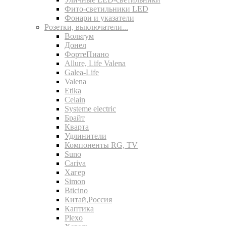
Фито-светильники LED
Фонари и указатели
Розетки, выключатели...
Вольтум
Донел
ФортеПиано
Allure, Life Valena
Galea-Life
Valena
Etika
Celain
Systeme electric
Брайт
Кварта
Удлинители
Компоненты RG, TV
Suno
Cariva
Хагер
Simon
Bticino
Китай,Россия
Каптика
Plexo