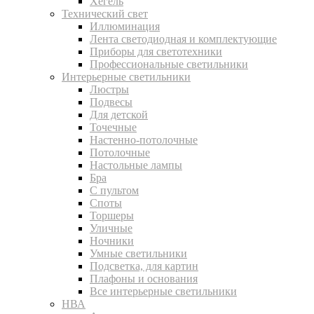
Хегель
Технический свет
Иллюминация
Лента светодиодная и комплектующие
Приборы для светотехники
Профессиональные светильники
Интерьерные светильники
Люстры
Подвесы
Для детской
Точечные
Настенно-потолочные
Потолочные
Настольные лампы
Бра
С пультом
Споты
Торшеры
Уличные
Ночники
Умные светильники
Подсветка, для картин
Плафоны и основания
Все интерьерные светильники
НВА