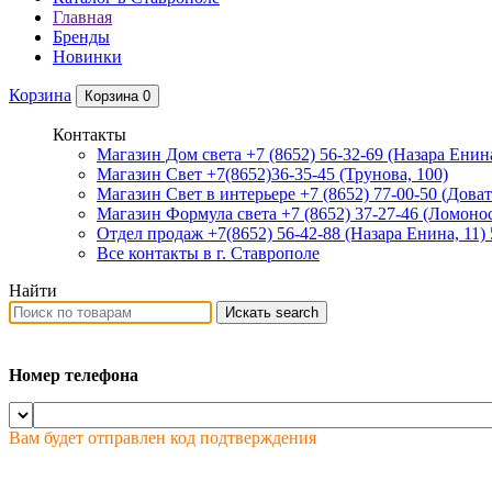
Главная
Бренды
Новинки
Корзина
Корзина
0
Контакты
Магазин Дом света +7 (8652) 56-32-69
(Назара Енина
Магазин Свет +7(8652)36-35-45
(Трунова, 100)
Магазин Свет в интерьере +7 (8652) 77-00-50
(Доват
Магазин Формула света +7 (8652) 37-27-46
(Ломонос
Отдел продаж +7(8652) 56-42-88
(Назара Енина, 11)
Все контакты в г. Ставрополе
Найти
Искать
search
Номер телефона
Вам будет отправлен код подтверждения