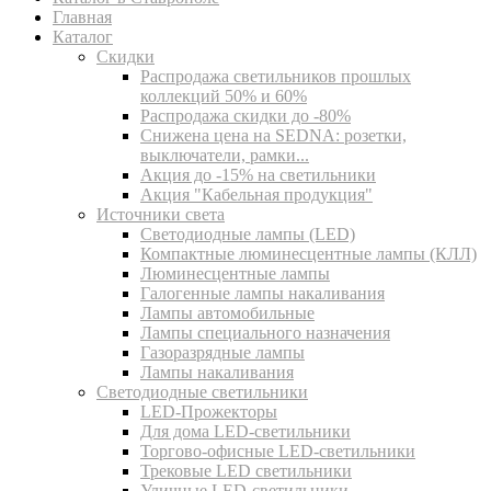
Главная
Каталог
Скидки
Распродажа светильников прошлых
коллекций 50% и 60%
Распродажа скидки до -80%
Cнижена цена на SEDNA: розетки,
выключатели, рамки...
Акция до -15% на светильники
Акция "Кабельная продукция"
Источники света
Светодиодные лампы (LED)
Компактные люминесцентные лампы (КЛЛ)
Люминесцентные лампы
Галогенные лампы накаливания
Лампы автомобильные
Лампы специального назначения
Газоразрядные лампы
Лампы накаливания
Светодиодные светильники
LED-Прожекторы
Для дома LED-светильники
Торгово-офисные LED-светильники
Трековые LED светильники
Уличные LED-светильники