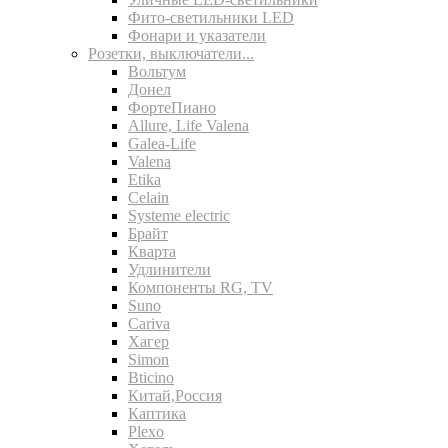
Фито-светильники LED
Фонари и указатели
Розетки, выключатели...
Вольтум
Донел
ФортеПиано
Allure, Life Valena
Galea-Life
Valena
Etika
Celain
Systeme electric
Брайт
Кварта
Удлинители
Компоненты RG, TV
Suno
Cariva
Хагер
Simon
Bticino
Китай,Россия
Каптика
Plexo