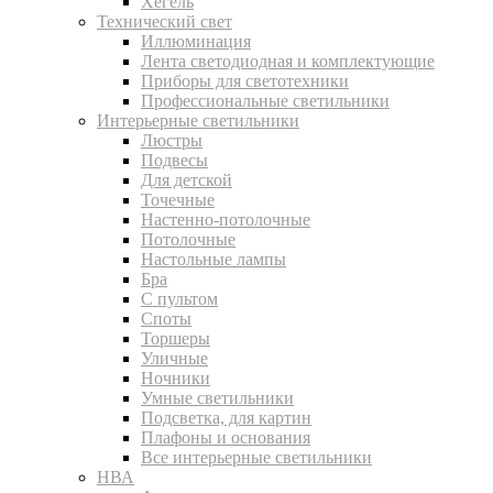
Хегель
Технический свет
Иллюминация
Лента светодиодная и комплектующие
Приборы для светотехники
Профессиональные светильники
Интерьерные светильники
Люстры
Подвесы
Для детской
Точечные
Настенно-потолочные
Потолочные
Настольные лампы
Бра
С пультом
Споты
Торшеры
Уличные
Ночники
Умные светильники
Подсветка, для картин
Плафоны и основания
Все интерьерные светильники
НВА