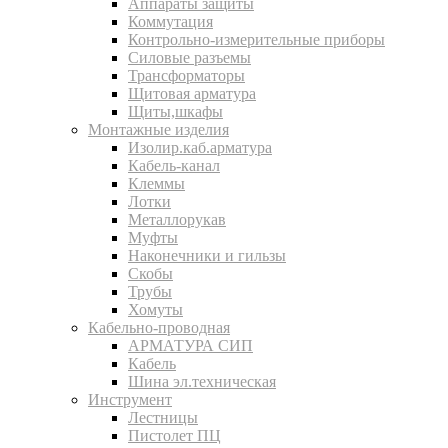
Аппараты защиты
Коммутация
Контрольно-измерительные приборы
Силовые разъемы
Трансформаторы
Щитовая арматура
Щиты,шкафы
Монтажные изделия
Изолир.каб.арматура
Кабель-канал
Клеммы
Лотки
Металлорукав
Муфты
Наконечники и гильзы
Скобы
Трубы
Хомуты
Кабельно-проводная
АРМАТУРА СИП
Кабель
Шина эл.техническая
Инструмент
Лестницы
Пистолет ПЦ