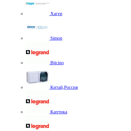
Хагер
Simon
Bticino
Китай,Россия
Каптика