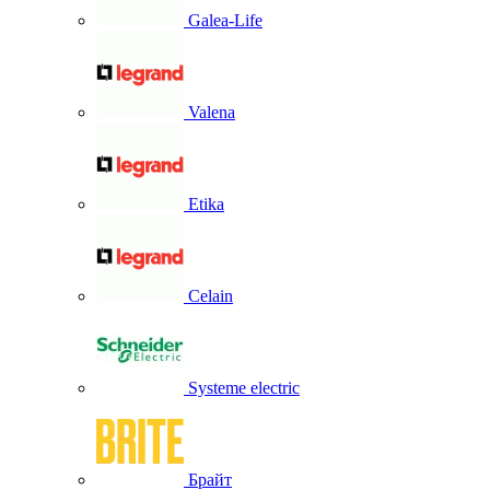
Galea-Life
Valena
Etika
Celain
Systeme electric
Брайт