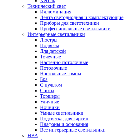
Хегель
Технический свет
Иллюминация
Лента светодиодная и комплектующие
Приборы для светотехники
Профессиональные светильники
Интерьерные светильники
Люстры
Подвесы
Для детской
Точечные
Настенно-потолочные
Потолочные
Настольные лампы
Бра
С пультом
Споты
Торшеры
Уличные
Ночники
Умные светильники
Подсветка, для картин
Плафоны и основания
Все интерьерные светильники
НВА