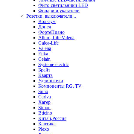
Фито-светильники LED
Фонари и указатели
Розетки, выключатели...
Вольтум
Донел
ФортеПиано
Allure, Life Valena
Galea-Life
Valena
Etika
Celain
Systeme electric
Брайт
Кварта
Удлинители
Компоненты RG, TV
Suno
Cariva
Хагер
Simon
Bticino
Китай,Россия
Каптика
Plexo