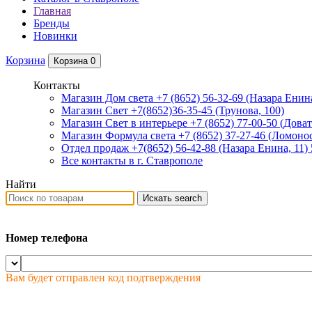
Главная
Бренды
Новинки
Корзина
Корзина
0
Контакты
Магазин Дом света +7 (8652) 56-32-69
(Назара Енина
Магазин Свет +7(8652)36-35-45
(Трунова, 100)
Магазин Свет в интерьере +7 (8652) 77-00-50
(Доват
Магазин Формула света +7 (8652) 37-27-46
(Ломонос
Отдел продаж +7(8652) 56-42-88
(Назара Енина, 11)
Все контакты в г. Ставрополе
Найти
Искать
search
Номер телефона
Вам будет отправлен код подтверждения