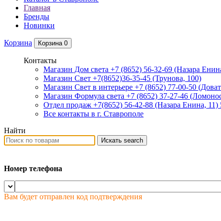
Главная
Бренды
Новинки
Корзина
Корзина
0
Контакты
Магазин Дом света +7 (8652) 56-32-69
(Назара Енина
Магазин Свет +7(8652)36-35-45
(Трунова, 100)
Магазин Свет в интерьере +7 (8652) 77-00-50
(Доват
Магазин Формула света +7 (8652) 37-27-46
(Ломонос
Отдел продаж +7(8652) 56-42-88
(Назара Енина, 11)
Все контакты в г. Ставрополе
Найти
Искать
search
Номер телефона
Вам будет отправлен код подтверждения