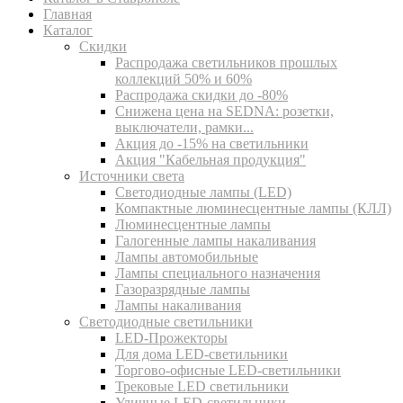
Главная
Каталог
Скидки
Распродажа светильников прошлых
коллекций 50% и 60%
Распродажа скидки до -80%
Cнижена цена на SEDNA: розетки,
выключатели, рамки...
Акция до -15% на светильники
Акция "Кабельная продукция"
Источники света
Светодиодные лампы (LED)
Компактные люминесцентные лампы (КЛЛ)
Люминесцентные лампы
Галогенные лампы накаливания
Лампы автомобильные
Лампы специального назначения
Газоразрядные лампы
Лампы накаливания
Светодиодные светильники
LED-Прожекторы
Для дома LED-светильники
Торгово-офисные LED-светильники
Трековые LED светильники
Уличные LED-светильники