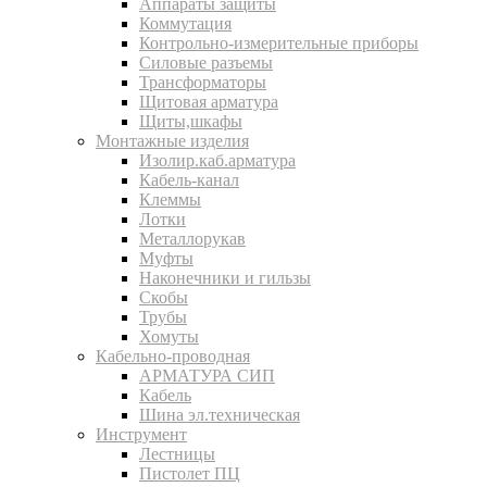
Аппараты защиты
Коммутация
Контрольно-измерительные приборы
Силовые разъемы
Трансформаторы
Щитовая арматура
Щиты,шкафы
Монтажные изделия
Изолир.каб.арматура
Кабель-канал
Клеммы
Лотки
Металлорукав
Муфты
Наконечники и гильзы
Скобы
Трубы
Хомуты
Кабельно-проводная
АРМАТУРА СИП
Кабель
Шина эл.техническая
Инструмент
Лестницы
Пистолет ПЦ