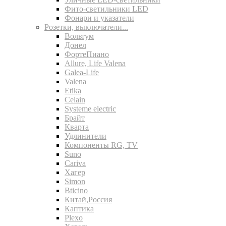
Фито-светильники LED
Фонари и указатели
Розетки, выключатели...
Вольтум
Донел
ФортеПиано
Allure, Life Valena
Galea-Life
Valena
Etika
Celain
Systeme electric
Брайт
Кварта
Удлинители
Компоненты RG, TV
Suno
Cariva
Хагер
Simon
Bticino
Китай,Россия
Каптика
Plexo