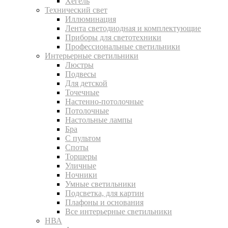
Хегель
Технический свет
Иллюминация
Лента светодиодная и комплектующие
Приборы для светотехники
Профессиональные светильники
Интерьерные светильники
Люстры
Подвесы
Для детской
Точечные
Настенно-потолочные
Потолочные
Настольные лампы
Бра
С пультом
Споты
Торшеры
Уличные
Ночники
Умные светильники
Подсветка, для картин
Плафоны и основания
Все интерьерные светильники
НВА