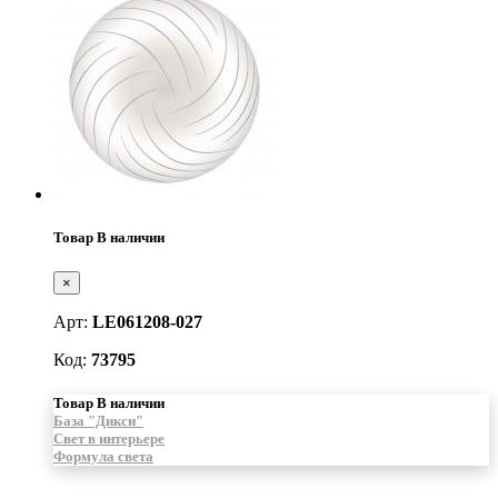
Товар В наличии
×
Арт:
LE061208-027
Код:
73795
Товар В наличии
База "Дикси"
Свет в интерьере
Формула света