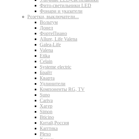
Фито-светильники LED
Фонари и указатели
Розетки, выключатели...
Вольтум
Донел
ФортеПиано
Allure, Life Valena
Galea-Life
Valena
Etika
Celain
Systeme electric
Брайт
Кварта
Удлинители
Компоненты RG, TV
Suno
Cariva
Хагер
Simon
Bticino
Китай,Россия
Каптика
Plexo