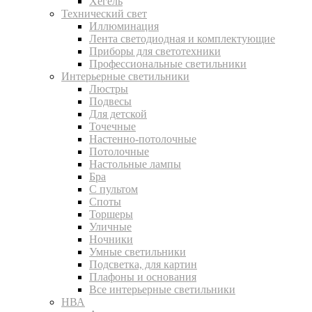
Хегель
Технический свет
Иллюминация
Лента светодиодная и комплектующие
Приборы для светотехники
Профессиональные светильники
Интерьерные светильники
Люстры
Подвесы
Для детской
Точечные
Настенно-потолочные
Потолочные
Настольные лампы
Бра
С пультом
Споты
Торшеры
Уличные
Ночники
Умные светильники
Подсветка, для картин
Плафоны и основания
Все интерьерные светильники
НВА