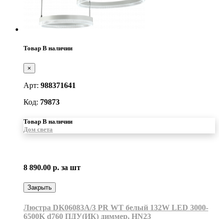
Товар В наличии
×
Арт:
988371641
Код:
79873
Товар В наличии
Дом света
8 890.00 р.
за шт
Закрыть
Люстра DK06083A/3 PR WT белый 132W LED 3000-
6500K d760 ПДУ(ИК) диммер, HN23