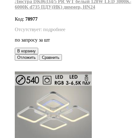
Люстра DK06334/5 PR WT белый 128W LED 3000K-
6000K d735 ПДУ(ИК) диммер, HN24
Код:
78977
Отсутствует: подробнее
по запросу
за шт
В корзину
Отложить
Сравнить