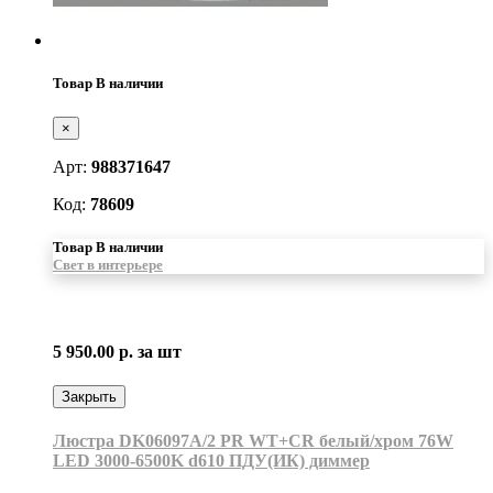
Товар В наличии
×
Арт:
988371647
Код:
78609
Товар В наличии
Свет в интерьере
5 950.00 р.
за шт
Закрыть
Люстра DK06097A/2 PR WT+CR белый/хром 76W
LED 3000-6500K d610 ПДУ(ИК) диммер