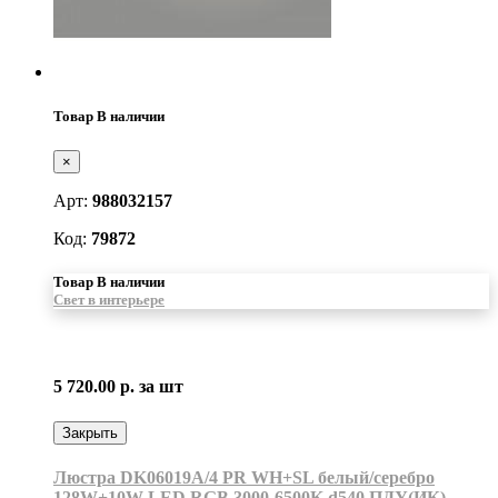
Товар В наличии
×
Арт:
988032157
Код:
79872
Товар В наличии
Свет в интерьере
5 720.00 р.
за шт
Закрыть
Люстра DK06019A/4 PR WH+SL белый/серебро
128W+10W LED RGB 3000-6500K d540 ПДУ(ИК)