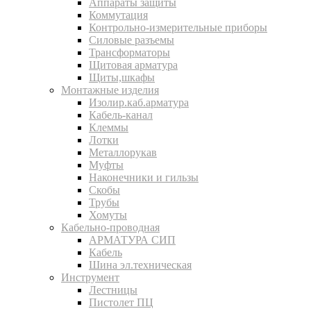
Аппараты защиты
Коммутация
Контрольно-измерительные приборы
Силовые разъемы
Трансформаторы
Щитовая арматура
Щиты,шкафы
Монтажные изделия
Изолир.каб.арматура
Кабель-канал
Клеммы
Лотки
Металлорукав
Муфты
Наконечники и гильзы
Скобы
Трубы
Хомуты
Кабельно-проводная
АРМАТУРА СИП
Кабель
Шина эл.техническая
Инструмент
Лестницы
Пистолет ПЦ