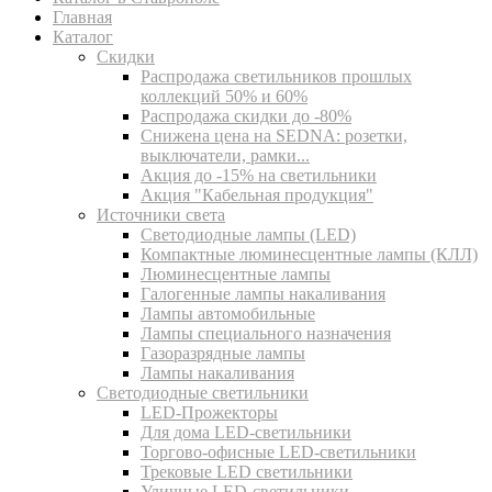
Главная
Каталог
Скидки
Распродажа светильников прошлых
коллекций 50% и 60%
Распродажа скидки до -80%
Cнижена цена на SEDNA: розетки,
выключатели, рамки...
Акция до -15% на светильники
Акция "Кабельная продукция"
Источники света
Светодиодные лампы (LED)
Компактные люминесцентные лампы (КЛЛ)
Люминесцентные лампы
Галогенные лампы накаливания
Лампы автомобильные
Лампы специального назначения
Газоразрядные лампы
Лампы накаливания
Светодиодные светильники
LED-Прожекторы
Для дома LED-светильники
Торгово-офисные LED-светильники
Трековые LED светильники
Уличные LED-светильники