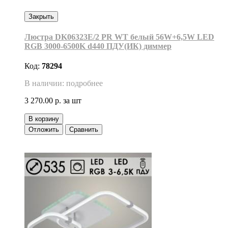
Закрыть
Люстра DK06323E/2 PR WT белый 56W+6,5W LED
RGB 3000-6500K d440 ПДУ(ИК) диммер
Код:
78294
В наличии: подробнее
3 270.00 р.
за шт
В корзину
Отложить
Сравнить