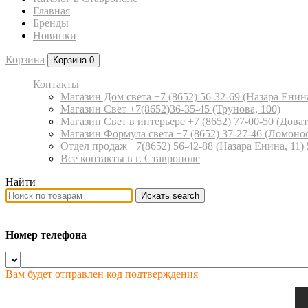
Главная
Бренды
Новинки
Корзина
Корзина
0
Контакты
Магазин Дом света +7 (8652) 56-32-69
(Назара Енина
Магазин Свет +7(8652)36-35-45
(Трунова, 100)
Магазин Свет в интерьере +7 (8652) 77-00-50
(Доват
Магазин Формула света +7 (8652) 37-27-46
(Ломонос
Отдел продаж +7(8652) 56-42-88
(Назара Енина, 11)
Все контакты в г. Ставрополе
Найти
Искать
search
Номер телефона
Вам будет отправлен код подтверждения