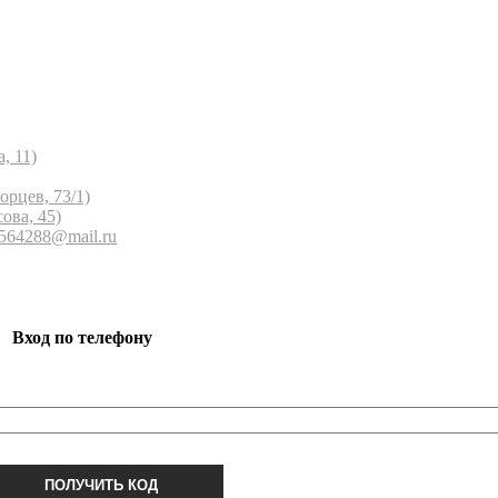
, 11)
орцев, 73/1)
ова, 45)
 564288@mail.ru
Вход по телефону
ПОЛУЧИТЬ КОД