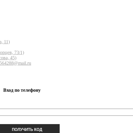
, 11)
орцев, 73/1)
ова, 45)
 564288@mail.ru
Вход по телефону
ПОЛУЧИТЬ КОД