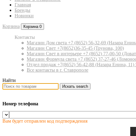
Главная
Бренды
Новинки
Корзина
Корзина
0
Контакты
Магазин Дом света +7 (8652) 56-32-69
(Назара Енина
Магазин Свет +7(8652)36-35-45
(Трунова, 100)
Магазин Свет в интерьере +7 (8652) 77-00-50
(Доват
Магазин Формула света +7 (8652) 37-27-46
(Ломонос
Отдел продаж +7(8652) 56-42-88
(Назара Енина, 11)
Все контакты в г. Ставрополе
Найти
Искать
search
Номер телефона
Вам будет отправлен код подтверждения