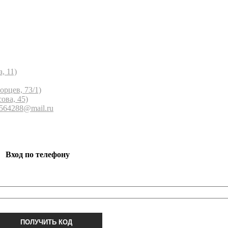
, 11)
орцев, 73/1)
ова, 45)
 564288@mail.ru
Вход по телефону
ПОЛУЧИТЬ КОД