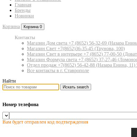
Главная
Бренды
Новинки
Корзина
Корзина
0
Контакты
Магазин Дом света +7 (8652) 56-32-69
(Назара Енина
Магазин Свет +7(8652)36-35-45
(Трунова, 100)
Магазин Свет в интерьере +7 (8652) 77-00-50
(Доват
Магазин Формула света +7 (8652) 37-27-46
(Ломонос
Отдел продаж +7(8652) 56-42-88
(Назара Енина, 11)
Все контакты в г. Ставрополе
Найти
Искать
search
Номер телефона
Вам будет отправлен код подтверждения