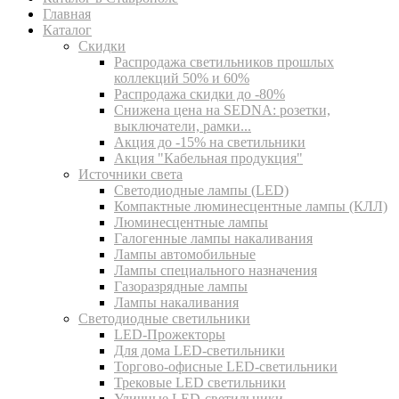
Главная
Каталог
Скидки
Распродажа светильников прошлых
коллекций 50% и 60%
Распродажа скидки до -80%
Cнижена цена на SEDNA: розетки,
выключатели, рамки...
Акция до -15% на светильники
Акция "Кабельная продукция"
Источники света
Светодиодные лампы (LED)
Компактные люминесцентные лампы (КЛЛ)
Люминесцентные лампы
Галогенные лампы накаливания
Лампы автомобильные
Лампы специального назначения
Газоразрядные лампы
Лампы накаливания
Светодиодные светильники
LED-Прожекторы
Для дома LED-светильники
Торгово-офисные LED-светильники
Трековые LED светильники
Уличные LED-светильники