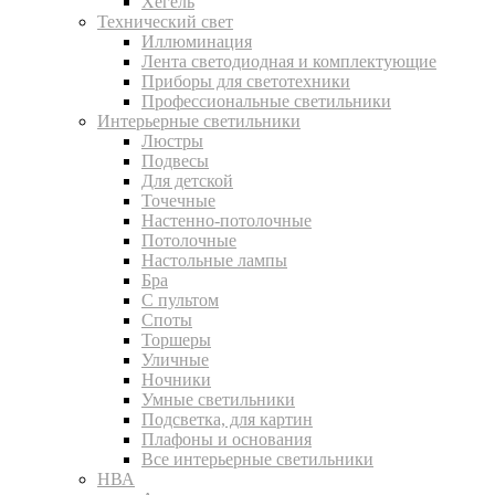
Хегель
Технический свет
Иллюминация
Лента светодиодная и комплектующие
Приборы для светотехники
Профессиональные светильники
Интерьерные светильники
Люстры
Подвесы
Для детской
Точечные
Настенно-потолочные
Потолочные
Настольные лампы
Бра
С пультом
Споты
Торшеры
Уличные
Ночники
Умные светильники
Подсветка, для картин
Плафоны и основания
Все интерьерные светильники
НВА