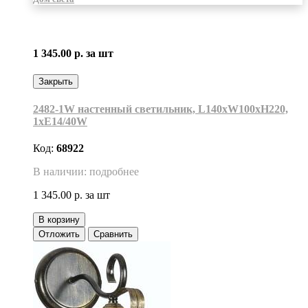
1 345.00 р.
за шт
Закрыть
2482-1W настенный светильник, L140xW100хH220,
1xE14/40W
Код:
68922
В наличии: подробнее
1 345.00 р.
за шт
В корзину
Отложить
Сравнить