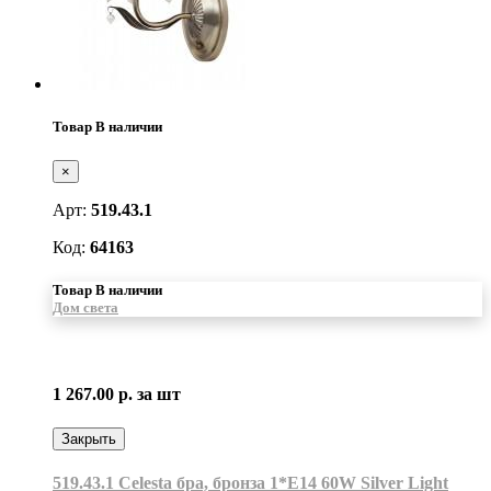
Товар В наличии
×
Арт:
519.43.1
Код:
64163
Товар В наличии
Дом света
1 267.00 р.
за шт
Закрыть
519.43.1 Celesta бра, бронза 1*Е14 60W Silver Light