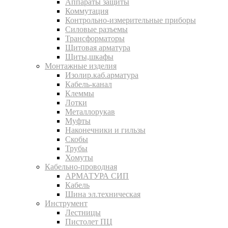
Аппараты защиты
Коммутация
Контрольно-измерительные приборы
Силовые разъемы
Трансформаторы
Щитовая арматура
Щиты,шкафы
Монтажные изделия
Изолир.каб.арматура
Кабель-канал
Клеммы
Лотки
Металлорукав
Муфты
Наконечники и гильзы
Скобы
Трубы
Хомуты
Кабельно-проводная
АРМАТУРА СИП
Кабель
Шина эл.техническая
Инструмент
Лестницы
Пистолет ПЦ