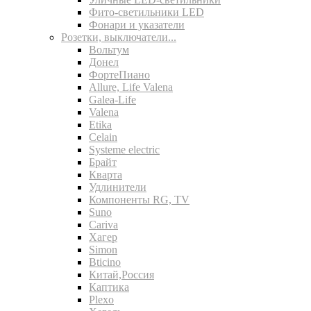
Фито-светильники LED
Фонари и указатели
Розетки, выключатели...
Вольтум
Донел
ФортеПиано
Allure, Life Valena
Galea-Life
Valena
Etika
Celain
Systeme electric
Брайт
Кварта
Удлинители
Компоненты RG, TV
Suno
Cariva
Хагер
Simon
Bticino
Китай,Россия
Каптика
Plexo