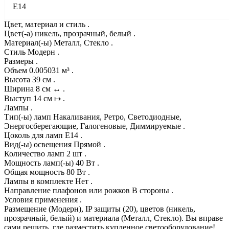
E14
Цвет, материал и стиль .
Цвет(-а) никель, прозрачный, белый .
Материал(-ы) Металл, Стекло .
Стиль Модерн .
Размеры .
Объем 0.005031 м³ .
Высота 39 см .
Ширина 8 см ↔ .
Выступ 14 см ↦ .
Лампы .
Тип(-ы) ламп Накаливания, Ретро, Светодиодные,
Энергосберегающие, Галогеновые, Диммируемые .
Цоколь для ламп E14 .
Вид(-ы) освещения Прямой .
Количество ламп 2 шт .
Мощность ламп(-ы) 40 Вт .
Общая мощность 80 Вт .
Лампы в комплекте Нет .
Направление плафонов или рожков В стороны .
Условия применения .
Размещение (Модерн), IP защиты (20), цветов (никель,
прозрачный, белый) и материала (Металл, Стекло). Вы вправе
сами решить, где разместить купленное светооборудование!