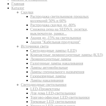
Главная
Каталог
Скидки
Распродажа светильников прошлых
коллекций 50% и 60%
Распродажа скидки до -80%
Cнижена цена на SEDNA: розетки,
выключатели, рамки...
Акция до -15% на светильники
Акция "Кабельная продукция"
Источники света
Светодиодные лампы (LED)
Компактные люминесцентные лампы (КЛЛ)
Люминесцентные лампы
Галогенные лампы накаливания
Лампы автомобильные
Лампы специального назначения
Газоразрядные лампы
Лампы накаливания
Светодиодные светильники
LED-Прожекторы
Для дома LED-светильники
Торгово-офисные LED-светильники
Трековые LED светильники
Уличные LED-светильники