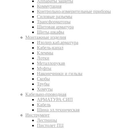
Аппараты защиты
Коммутация
Контрольно-измерительные приборы
Силовые разъемы
Трансформаторы
Щитовая арматура
Щиты,шкафы
Монтажные изделия
Изолир.каб.арматура
Кабель-канал
Клеммы
Лотки
Металлорукав
Муфты
Наконечники и гильзы
Скобы
Трубы
Хомуты
Кабельно-проводная
АРМАТУРА СИП
Кабель
Шина эл.техническая
Инструмент
Лестницы
Пистолет ПЦ