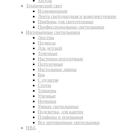
Хегель
Технический свет
Иллюминация
Лента светодиодная и комплектующие
Приборы для светотехники
Профессиональные светильники
Интерьерные светильники
Люстры
Подвесы
Для детской
Точечные
Настенно-потолочные
Потолочные
Настольные лампы
Бра
С пультом
Споты
Торшеры
Уличные
Ночники
Умные светильники
Подсветка, для картин
Плафоны и основания
Все интерьерные светильники
НВА