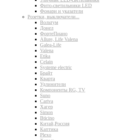
Фито-светильники LED
Фонари и указатели
Розетки, выключатели...
Вольтум
Донел
ФортеПиано
Allure, Life Valena
Galea-Life
Valena
Etika
Celain
Systeme electric
Брайт
Кварта
Удлинители
Компоненты RG, TV
Suno
Cariva
Хагер
Simon
Bticino
Китай,Россия
Каптика
Plexo