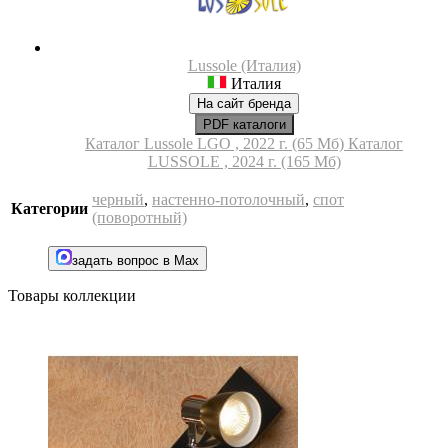
Lussole (Италия)
Италия
На сайт бренда
PDF каталоги
Каталог Lussole LGO , 2022 г. (65 Мб)
Каталог
LUSSOLE , 2024 г. (165 Мб)
черный
,
настенно-потолочный
,
спот
Категории
(поворотный)
задать вопрос в Max
Товары коллекции