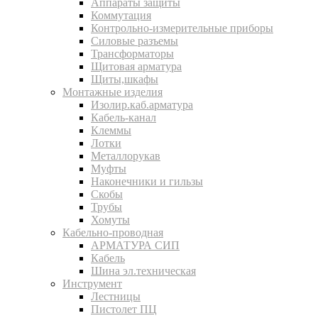
Аппараты защиты
Коммутация
Контрольно-измерительные приборы
Силовые разъемы
Трансформаторы
Щитовая арматура
Щиты,шкафы
Монтажные изделия
Изолир.каб.арматура
Кабель-канал
Клеммы
Лотки
Металлорукав
Муфты
Наконечники и гильзы
Скобы
Трубы
Хомуты
Кабельно-проводная
АРМАТУРА СИП
Кабель
Шина эл.техническая
Инструмент
Лестницы
Пистолет ПЦ