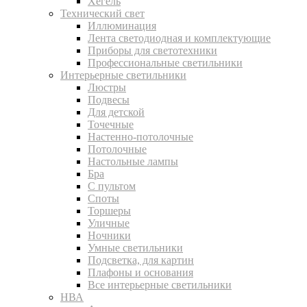
Хегель
Технический свет
Иллюминация
Лента светодиодная и комплектующие
Приборы для светотехники
Профессиональные светильники
Интерьерные светильники
Люстры
Подвесы
Для детской
Точечные
Настенно-потолочные
Потолочные
Настольные лампы
Бра
С пультом
Споты
Торшеры
Уличные
Ночники
Умные светильники
Подсветка, для картин
Плафоны и основания
Все интерьерные светильники
НВА