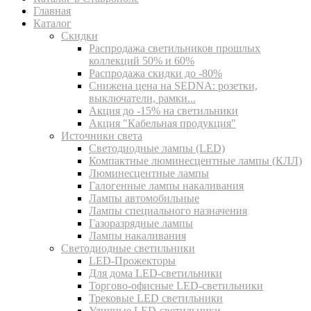
Главная
Каталог
Скидки
Распродажа светильников прошлых
коллекций 50% и 60%
Распродажа скидки до -80%
Cнижена цена на SEDNA: розетки,
выключатели, рамки...
Акция до -15% на светильники
Акция "Кабельная продукция"
Источники света
Светодиодные лампы (LED)
Компактные люминесцентные лампы (КЛЛ)
Люминесцентные лампы
Галогенные лампы накаливания
Лампы автомобильные
Лампы специального назначения
Газоразрядные лампы
Лампы накаливания
Светодиодные светильники
LED-Прожекторы
Для дома LED-светильники
Торгово-офисные LED-светильники
Трековые LED светильники
Уличные LED-светильники