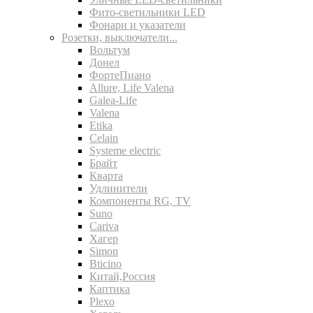
Фито-светильники LED
Фонари и указатели
Розетки, выключатели...
Вольтум
Донел
ФортеПиано
Allure, Life Valena
Galea-Life
Valena
Etika
Celain
Systeme electric
Брайт
Кварта
Удлинители
Компоненты RG, TV
Suno
Cariva
Хагер
Simon
Bticino
Китай,Россия
Каптика
Plexo