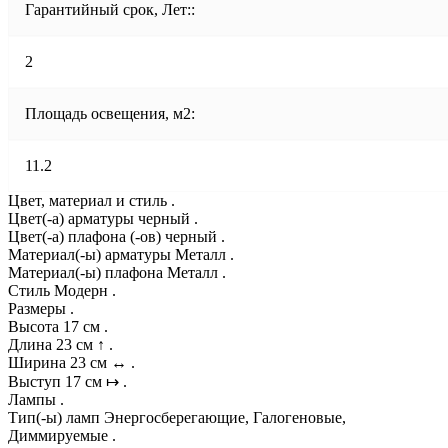
Гарантийный срок, Лет::
2
Площадь освещения, м2:
11.2
Цвет, материал и стиль .
Цвет(-а) арматуры черный .
Цвет(-а) плафона (-ов) черный .
Материал(-ы) арматуры Металл .
Материал(-ы) плафона Металл .
Стиль Модерн .
Размеры .
Высота 17 см .
Длина 23 см ↑ .
Ширина 23 см ↔ .
Выступ 17 см ↦ .
Лампы .
Тип(-ы) ламп Энергосберегающие, Галогеновые,
Диммируемые .