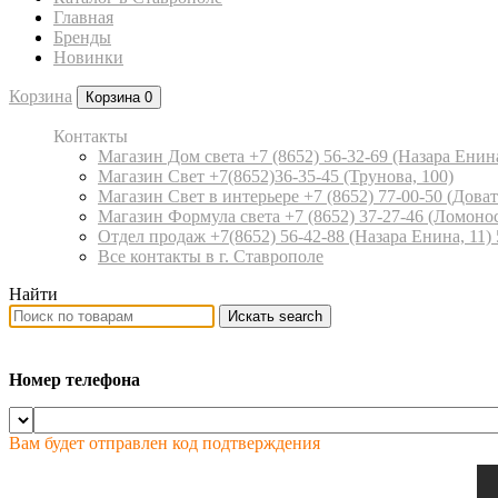
Главная
Бренды
Новинки
Корзина
Корзина
0
Контакты
Магазин Дом света +7 (8652) 56-32-69
(Назара Енина
Магазин Свет +7(8652)36-35-45
(Трунова, 100)
Магазин Свет в интерьере +7 (8652) 77-00-50
(Доват
Магазин Формула света +7 (8652) 37-27-46
(Ломонос
Отдел продаж +7(8652) 56-42-88
(Назара Енина, 11)
Все контакты в г. Ставрополе
Найти
Искать
search
Номер телефона
Вам будет отправлен код подтверждения