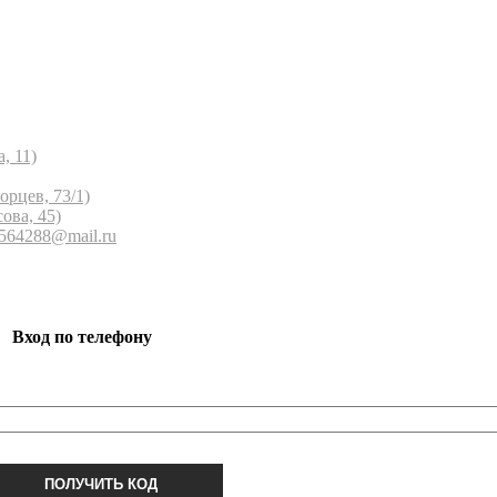
, 11)
орцев, 73/1)
ова, 45)
 564288@mail.ru
Вход по телефону
ПОЛУЧИТЬ КОД