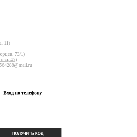
, 11)
орцев, 73/1)
ова, 45)
 564288@mail.ru
Вход по телефону
ПОЛУЧИТЬ КОД