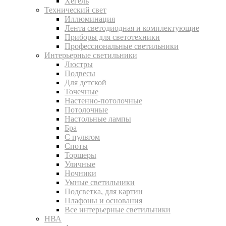
Хегель
Технический свет
Иллюминация
Лента светодиодная и комплектующие
Приборы для светотехники
Профессиональные светильники
Интерьерные светильники
Люстры
Подвесы
Для детской
Точечные
Настенно-потолочные
Потолочные
Настольные лампы
Бра
С пультом
Споты
Торшеры
Уличные
Ночники
Умные светильники
Подсветка, для картин
Плафоны и основания
Все интерьерные светильники
НВА