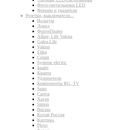
Фито-светильники LED
Фонари и указатели
Розетки, выключатели...
Вольтум
Донел
ФортеПиано
Allure, Life Valena
Galea-Life
Valena
Etika
Celain
Systeme electric
Брайт
Кварта
Удлинители
Компоненты RG, TV
Suno
Cariva
Хагер
Simon
Bticino
Китай,Россия
Каптика
Plexo