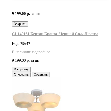
9 199.00 р.
за шт
Закрыть
CL140161 Бертон Бронза+Черный Св-к Люстра
Код:
79647
В наличии: подробнее
9 199.00 р.
за шт
В корзину
Отложить
Сравнить