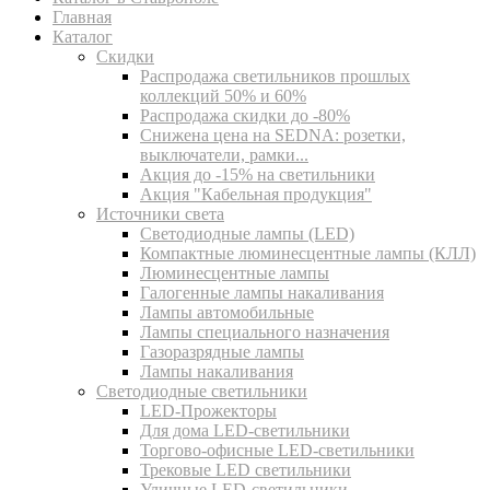
Главная
Каталог
Скидки
Распродажа светильников прошлых
коллекций 50% и 60%
Распродажа скидки до -80%
Cнижена цена на SEDNA: розетки,
выключатели, рамки...
Акция до -15% на светильники
Акция "Кабельная продукция"
Источники света
Светодиодные лампы (LED)
Компактные люминесцентные лампы (КЛЛ)
Люминесцентные лампы
Галогенные лампы накаливания
Лампы автомобильные
Лампы специального назначения
Газоразрядные лампы
Лампы накаливания
Светодиодные светильники
LED-Прожекторы
Для дома LED-светильники
Торгово-офисные LED-светильники
Трековые LED светильники
Уличные LED-светильники