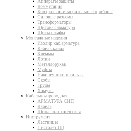
Аппараты защиты
Коммутация
Контрольно-измерительные приборы
Силовые разъемы
Трансформаторы
Щитовая арматура
Щиты,шкафы
Монтажные изделия
Изолир.каб.арматура
Кабель-канал
Клеммы
Лотки
Металлорукав
Муфты
Наконечники и гильзы
Скобы
Трубы
Хомуты
Кабельно-проводная
АРМАТУРА СИП
Кабель
Шина эл.техническая
Инструмент
Лестницы
Пистолет ПЦ