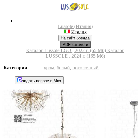
Lussole (Италия)
Италия
На сайт бренда
PDF каталоги
Каталог Lussole LGO , 2022 г. (65 Мб)
Каталог
LUSSOLE , 2024 г. (165 Мб)
Категории
хром
,
белый
,
потолочный
задать вопрос в Max