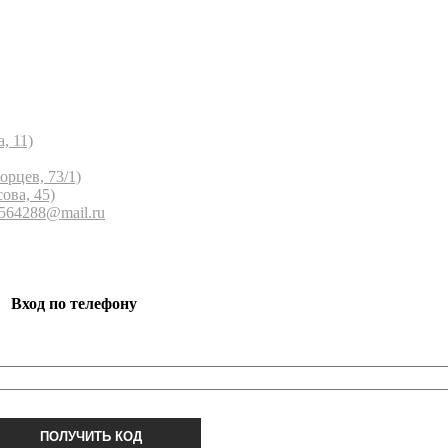
, 11)
орцев, 73/1)
ова, 45)
 564288@mail.ru
Вход по телефону
ПОЛУЧИТЬ КОД