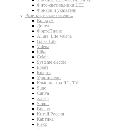
Фито-светильники LED
Фонари и указатели
Розетки, выключатели...
Вольтум
Донел
ФортеПиано
Allure, Life Valena
Galea-Life
Valena
Etika
Celain
Systeme electric
Брайт
Кварта
Удлинители
Компоненты RG, TV
Suno
Cariva
Хагер
Simon
Bticino
Китай,Россия
Каптика
Plexo