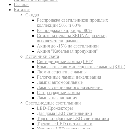
Главная
Каталог
Скидки
Распродажа светильников прошлых
коллекций 50% и 60%
Распродажа скидки до -80%
Cнижена цена на SEDNA: розетки,
выключатели, рамки...
Акция до -15% на светильники
Акция "Кабельная продукция"
Источники света
Светодиодные лампы (LED)
Компактные люминесцентные лампы (КЛЛ)
Люминесцентные лампы
Галогенные лампы накаливания
Лампы автомобильные
Лампы специального назначения
Газоразрядные лампы
Лампы накаливания
Светодиодные светильники
LED-Прожекторы
Для дома LED-светильники
Торгово-офисные LED-светильники
Трековые LED светильники
Уличные LED-светильники