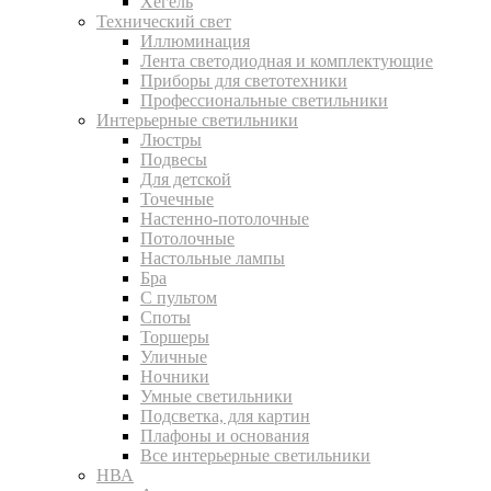
Хегель
Технический свет
Иллюминация
Лента светодиодная и комплектующие
Приборы для светотехники
Профессиональные светильники
Интерьерные светильники
Люстры
Подвесы
Для детской
Точечные
Настенно-потолочные
Потолочные
Настольные лампы
Бра
С пультом
Споты
Торшеры
Уличные
Ночники
Умные светильники
Подсветка, для картин
Плафоны и основания
Все интерьерные светильники
НВА