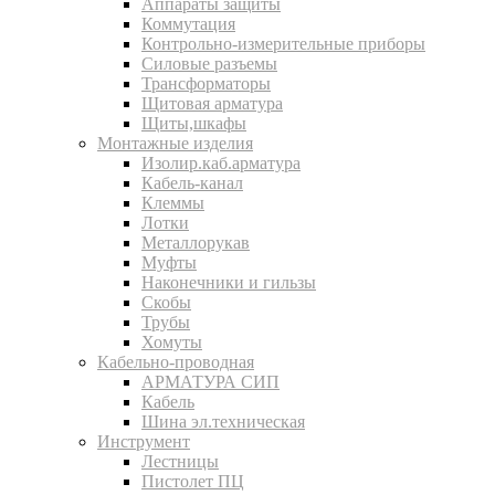
Аппараты защиты
Коммутация
Контрольно-измерительные приборы
Силовые разъемы
Трансформаторы
Щитовая арматура
Щиты,шкафы
Монтажные изделия
Изолир.каб.арматура
Кабель-канал
Клеммы
Лотки
Металлорукав
Муфты
Наконечники и гильзы
Скобы
Трубы
Хомуты
Кабельно-проводная
АРМАТУРА СИП
Кабель
Шина эл.техническая
Инструмент
Лестницы
Пистолет ПЦ