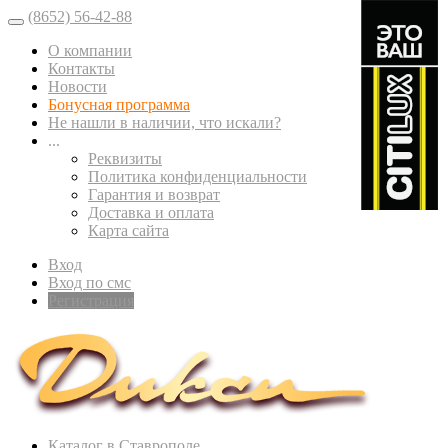
(8652) 56-42-88
О компании
Контакты
Новости
Бонусная программа
Не нашли в наличии, что искали?
...
Реквизиты
Политика конфиденциальности
Гарантия и возврат
Доставка и оплата
Карта сайта
Вход
Вход по смс
Регистрация
Каталог в Ставрополе