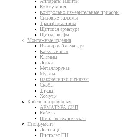
Аппараты защиты
Коммутация
Контрольно-измерительные приборы
Силовые разъемы
Трансформаторы
Щитовая арматура
Щиты,шкафы
Монтажные изделия
Изолир.каб.арматура
Кабель-канал
Клеммы
Лотки
Металлорукав
Муфты
Наконечники и гильзы
Скобы
Трубы
Хомуты
Кабельно-проводная
АРМАТУРА СИП
Кабель
Шина эл.техническая
Инструмент
Лестницы
Пистолет ПЦ