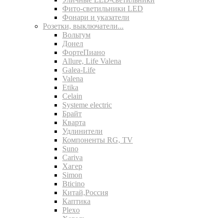
Фито-светильники LED
Фонари и указатели
Розетки, выключатели...
Вольтум
Донел
ФортеПиано
Allure, Life Valena
Galea-Life
Valena
Etika
Celain
Systeme electric
Брайт
Кварта
Удлинители
Компоненты RG, TV
Suno
Cariva
Хагер
Simon
Bticino
Китай,Россия
Каптика
Plexo