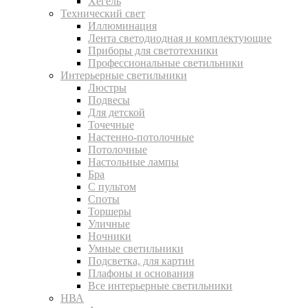
Хегель
Технический свет
Иллюминация
Лента светодиодная и комплектующие
Приборы для светотехники
Профессиональные светильники
Интерьерные светильники
Люстры
Подвесы
Для детской
Точечные
Настенно-потолочные
Потолочные
Настольные лампы
Бра
С пультом
Споты
Торшеры
Уличные
Ночники
Умные светильники
Подсветка, для картин
Плафоны и основания
Все интерьерные светильники
НВА