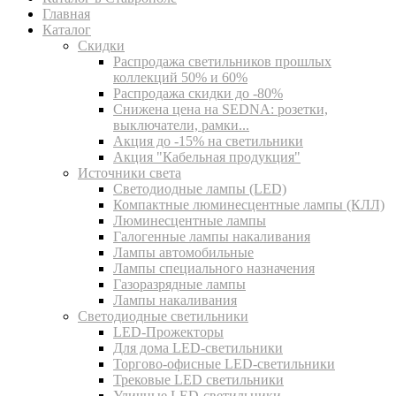
Главная
Каталог
Скидки
Распродажа светильников прошлых
коллекций 50% и 60%
Распродажа скидки до -80%
Cнижена цена на SEDNA: розетки,
выключатели, рамки...
Акция до -15% на светильники
Акция "Кабельная продукция"
Источники света
Светодиодные лампы (LED)
Компактные люминесцентные лампы (КЛЛ)
Люминесцентные лампы
Галогенные лампы накаливания
Лампы автомобильные
Лампы специального назначения
Газоразрядные лампы
Лампы накаливания
Светодиодные светильники
LED-Прожекторы
Для дома LED-светильники
Торгово-офисные LED-светильники
Трековые LED светильники
Уличные LED-светильники