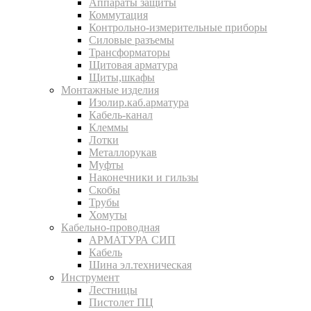
Аппараты защиты
Коммутация
Контрольно-измерительные приборы
Силовые разъемы
Трансформаторы
Щитовая арматура
Щиты,шкафы
Монтажные изделия
Изолир.каб.арматура
Кабель-канал
Клеммы
Лотки
Металлорукав
Муфты
Наконечники и гильзы
Скобы
Трубы
Хомуты
Кабельно-проводная
АРМАТУРА СИП
Кабель
Шина эл.техническая
Инструмент
Лестницы
Пистолет ПЦ