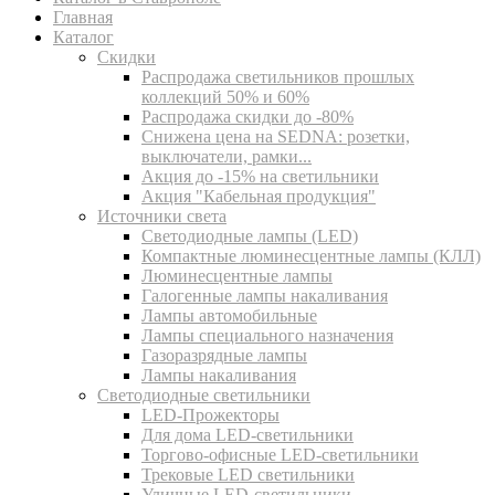
Главная
Каталог
Скидки
Распродажа светильников прошлых
коллекций 50% и 60%
Распродажа скидки до -80%
Cнижена цена на SEDNA: розетки,
выключатели, рамки...
Акция до -15% на светильники
Акция "Кабельная продукция"
Источники света
Светодиодные лампы (LED)
Компактные люминесцентные лампы (КЛЛ)
Люминесцентные лампы
Галогенные лампы накаливания
Лампы автомобильные
Лампы специального назначения
Газоразрядные лампы
Лампы накаливания
Светодиодные светильники
LED-Прожекторы
Для дома LED-светильники
Торгово-офисные LED-светильники
Трековые LED светильники
Уличные LED-светильники