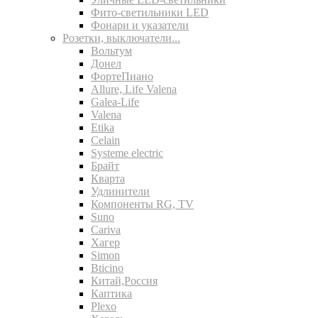
Фито-светильники LED
Фонари и указатели
Розетки, выключатели...
Вольтум
Донел
ФортеПиано
Allure, Life Valena
Galea-Life
Valena
Etika
Celain
Systeme electric
Брайт
Кварта
Удлинители
Компоненты RG, TV
Suno
Cariva
Хагер
Simon
Bticino
Китай,Россия
Каптика
Plexo