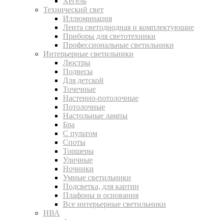
Хегель
Технический свет
Иллюминация
Лента светодиодная и комплектующие
Приборы для светотехники
Профессиональные светильники
Интерьерные светильники
Люстры
Подвесы
Для детской
Точечные
Настенно-потолочные
Потолочные
Настольные лампы
Бра
С пультом
Споты
Торшеры
Уличные
Ночники
Умные светильники
Подсветка, для картин
Плафоны и основания
Все интерьерные светильники
НВА