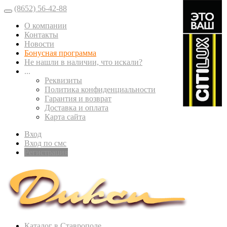
(8652) 56-42-88
О компании
Контакты
Новости
Бонусная программа
Не нашли в наличии, что искали?
...
Реквизиты
Политика конфиденциальности
Гарантия и возврат
Доставка и оплата
Карта сайта
Вход
Вход по смс
Регистрация
Каталог в Ставрополе