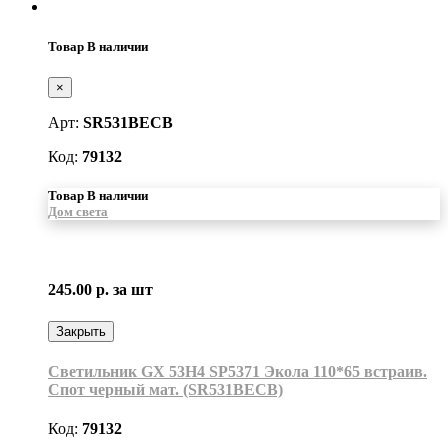
Товар В наличии
×
Арт:
SR531BECB
Код:
79132
Товар В наличии
Дом света
245.00 р.
за шт
Закрыть
Светильник GX 53H4 SP5371 Экола 110*65 встраив.
Спот черный мат. (SR531BECB)
Код:
79132