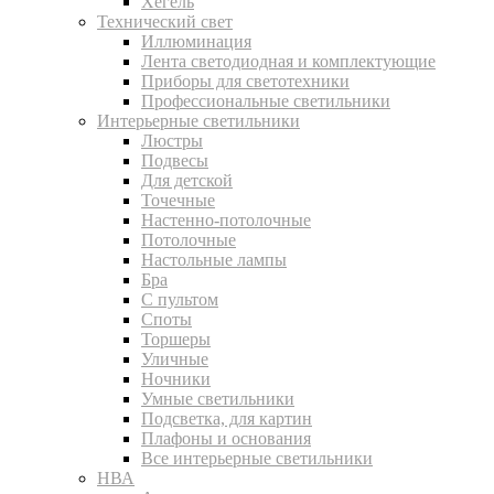
Хегель
Технический свет
Иллюминация
Лента светодиодная и комплектующие
Приборы для светотехники
Профессиональные светильники
Интерьерные светильники
Люстры
Подвесы
Для детской
Точечные
Настенно-потолочные
Потолочные
Настольные лампы
Бра
С пультом
Споты
Торшеры
Уличные
Ночники
Умные светильники
Подсветка, для картин
Плафоны и основания
Все интерьерные светильники
НВА