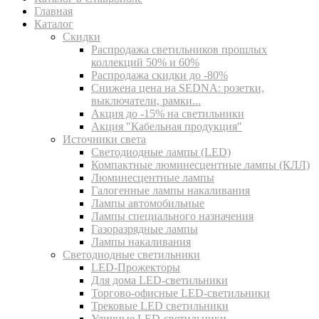
Главная
Каталог
Скидки
Распродажа светильников прошлых
коллекций 50% и 60%
Распродажа скидки до -80%
Cнижена цена на SEDNA: розетки,
выключатели, рамки...
Акция до -15% на светильники
Акция "Кабельная продукция"
Источники света
Светодиодные лампы (LED)
Компактные люминесцентные лампы (КЛЛ)
Люминесцентные лампы
Галогенные лампы накаливания
Лампы автомобильные
Лампы специального назначения
Газоразрядные лампы
Лампы накаливания
Светодиодные светильники
LED-Прожекторы
Для дома LED-светильники
Торгово-офисные LED-светильники
Трековые LED светильники
Уличные LED-светильники