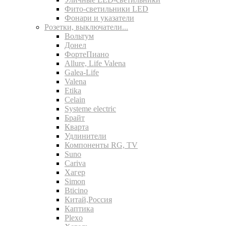
Фито-светильники LED
Фонари и указатели
Розетки, выключатели...
Вольтум
Донел
ФортеПиано
Allure, Life Valena
Galea-Life
Valena
Etika
Celain
Systeme electric
Брайт
Кварта
Удлинители
Компоненты RG, TV
Suno
Cariva
Хагер
Simon
Bticino
Китай,Россия
Каптика
Plexo