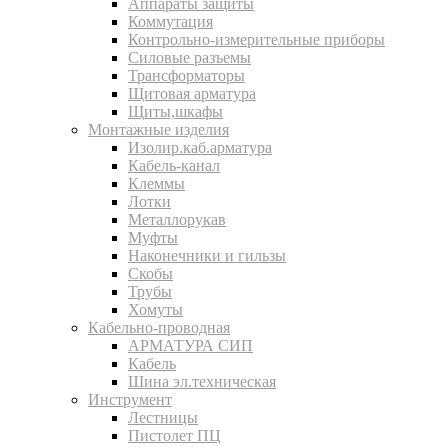
Аппараты защиты
Коммутация
Контрольно-измерительные приборы
Силовые разъемы
Трансформаторы
Щитовая арматура
Щиты,шкафы
Монтажные изделия
Изолир.каб.арматура
Кабель-канал
Клеммы
Лотки
Металлорукав
Муфты
Наконечники и гильзы
Скобы
Трубы
Хомуты
Кабельно-проводная
АРМАТУРА СИП
Кабель
Шина эл.техническая
Инструмент
Лестницы
Пистолет ПЦ