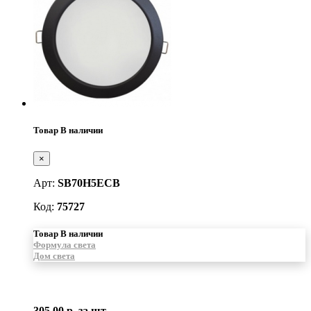
Товар В наличии
×
Арт:
SB70H5ECB
Код:
75727
Товар В наличии
Формула света
Дом света
305.00 р.
за шт