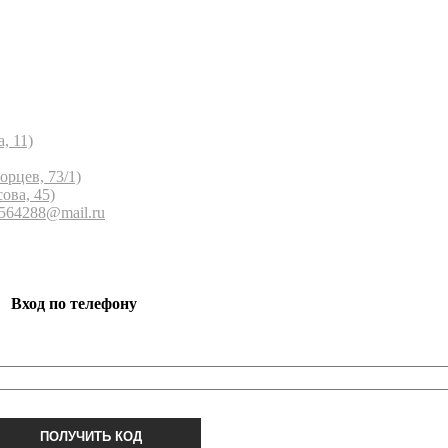
, 11)
орцев, 73/1)
ова, 45)
 564288@mail.ru
Вход по телефону
ПОЛУЧИТЬ КОД