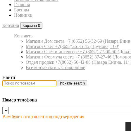
Главная
Бренды
Новинки
Корзина
Корзина
0
Контакты
Магазин Дом света +7 (8652) 56-32-69
(Назара Енина
Магазин Свет +7(8652)36-35-45
(Трунова, 100)
Магазин Свет в интерьере +7 (8652) 77-00-50
(Доват
Магазин Формула света +7 (8652) 37-27-46
(Ломонос
Отдел продаж +7(8652) 56-42-88
(Назара Енина, 11)
Все контакты в г. Ставрополе
Найти
Искать
search
Номер телефона
Вам будет отправлен код подтверждения