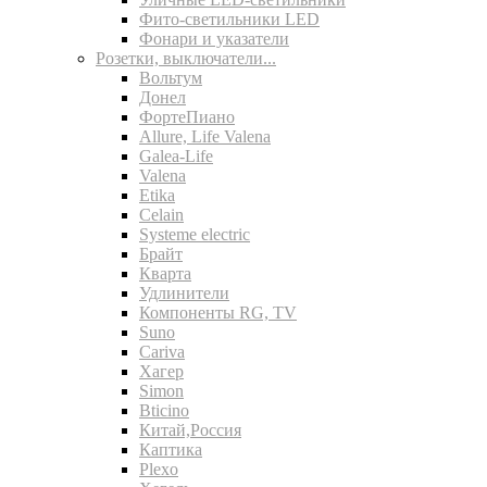
Фито-светильники LED
Фонари и указатели
Розетки, выключатели...
Вольтум
Донел
ФортеПиано
Allure, Life Valena
Galea-Life
Valena
Etika
Celain
Systeme electric
Брайт
Кварта
Удлинители
Компоненты RG, TV
Suno
Cariva
Хагер
Simon
Bticino
Китай,Россия
Каптика
Plexo