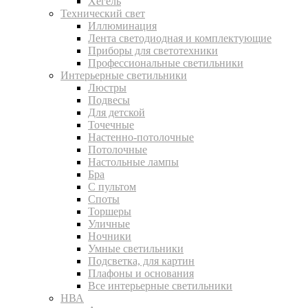
Хегель
Технический свет
Иллюминация
Лента светодиодная и комплектующие
Приборы для светотехники
Профессиональные светильники
Интерьерные светильники
Люстры
Подвесы
Для детской
Точечные
Настенно-потолочные
Потолочные
Настольные лампы
Бра
С пультом
Споты
Торшеры
Уличные
Ночники
Умные светильники
Подсветка, для картин
Плафоны и основания
Все интерьерные светильники
НВА