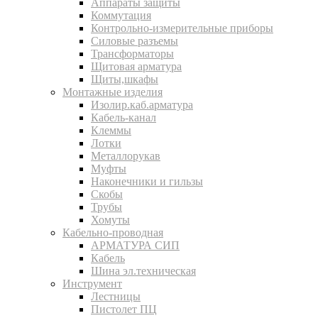
Аппараты защиты
Коммутация
Контрольно-измерительные приборы
Силовые разъемы
Трансформаторы
Щитовая арматура
Щиты,шкафы
Монтажные изделия
Изолир.каб.арматура
Кабель-канал
Клеммы
Лотки
Металлорукав
Муфты
Наконечники и гильзы
Скобы
Трубы
Хомуты
Кабельно-проводная
АРМАТУРА СИП
Кабель
Шина эл.техническая
Инструмент
Лестницы
Пистолет ПЦ