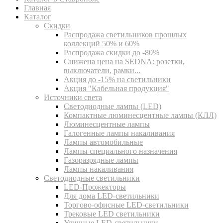
Главная
Каталог
Скидки
Распродажа светильников прошлых
коллекций 50% и 60%
Распродажа скидки до -80%
Cнижена цена на SEDNA: розетки,
выключатели, рамки...
Акция до -15% на светильники
Акция "Кабельная продукция"
Источники света
Светодиодные лампы (LED)
Компактные люминесцентные лампы (КЛЛ)
Люминесцентные лампы
Галогенные лампы накаливания
Лампы автомобильные
Лампы специального назначения
Газоразрядные лампы
Лампы накаливания
Светодиодные светильники
LED-Прожекторы
Для дома LED-светильники
Торгово-офисные LED-светильники
Трековые LED светильники
Уличные LED-светильники