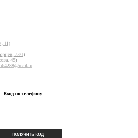
, 11)
орцев, 73/1)
ова, 45)
 564288@mail.ru
Вход по телефону
ПОЛУЧИТЬ КОД