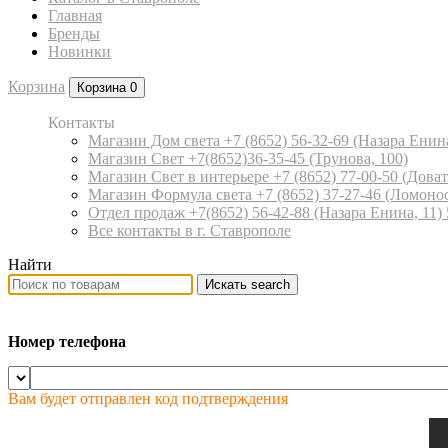
Главная
Бренды
Новинки
Корзина
Корзина
0
Контакты
Магазин Дом света +7 (8652) 56-32-69
(Назара Енина
Магазин Свет +7(8652)36-35-45
(Трунова, 100)
Магазин Свет в интерьере +7 (8652) 77-00-50
(Доват
Магазин Формула света +7 (8652) 37-27-46
(Ломонос
Отдел продаж +7(8652) 56-42-88
(Назара Енина, 11)
Все контакты в г. Ставрополе
Найти
Искать
search
Номер телефона
Вам будет отправлен код подтверждения